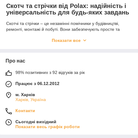
Скотч та стрічки від Polax: надійність і
універсальність для будь-яких завдань
Скотчі та стрічки – це незамінні помічники у будівництві,
ремонті, монтажі й побуті. Вони забезпечують просте та
ефективне вирішення численних завдань – від склеювання
Показати все
поверхонь до герметизації й захисту. Завдяки їхній
різноманітності ви завжди знайдете оптимальне рішення для
своїх потреб.
Купити скотч та стрічки Polax: якість,
Про нас
якій довіряють професіонали
98% позитивних з 92 відгуків за рік
Polax пропонує широкий асортимент стрічок і скотчів,
Працює з 06.12.2012
створених із використанням сучасних технологій. Наші
продукти забезпечують надійність, довговічність і простоту
м. Харків
використання.
Харків, Україна
Наш асортимент включає:
Контакти
Скотчі
– класичні клейкі стрічки для упаковки,
ремонту та склеювання.
Сьогодні вихідний
Показати весь графік роботи
Стрічки малярські
– ідеальні для фарбування,
забезпечують акуратність і захищають поверхні від