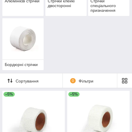
Алюмінієві стрічки
Стрічки клейкі
Стрічки
двосторонні
спеціального
призначення
Бордюрні стрічки
Сортування
0
Фільтри
–5%
–5%