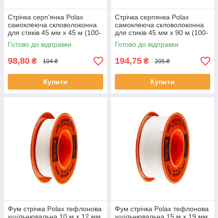
Стрічка серп'янка Polax
Стрічка серпянка Polax
самоклеюча скловолоконна
самоклеюча скловолоконна
для стиків 45 мм х 45 м (100-
для стиків 45 мм х 90 м (100-
148)
149)
Готово до відправки
Готово до відправки
98,80
194,75
₴
₴
104 ₴
205 ₴
Купити
Купити
Фум стрічка Polax тефлонова
Фум стрічка Polax тефлонова
ущільнювальна 10 м x 12 мм
ущільнювальна 15 м x 19 мм