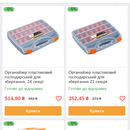
–5%
–5%
Органайзер пластиковий
Органайзер пластиковий
господарський для
господарський для
зберігання, 24 секції
зберігання 21 секція
460х360х80 мм, Polax (01-
380х310х70 мм, Polax (01-
Готово до відправки
Готово до відправки
011)
010)
514,90
352,45
₴
₴
542 ₴
371 ₴
Купити
Купити
–5%
–5%