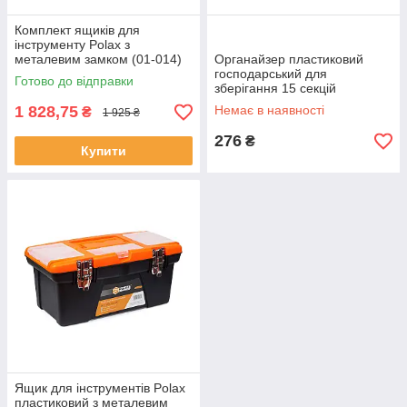
Комплект ящиків для
інструменту Polax з
металевим замком (01-014)
Органайзер пластиковий
господарський для
Готово до відправки
зберігання 15 секцій
320х255х60 мм, Polax (01-
1 828,75
Немає в наявності
₴
1 925 ₴
009)
276
₴
Купити
Ящик для інструментів Polax
пластиковий з металевим