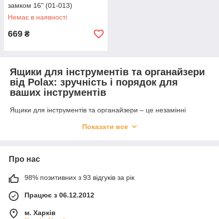
замком 16" (01-013)
Немає в наявності
669
₴
Ящики для інструментів та органайзери
від Polax: зручність і порядок для
ваших інструментів
Ящики для інструментів та органайзери – це незамінні
помічники для кожного майстра. Вони дозволяють тримати
Показати все
всі необхідні інструменти під рукою, забезпечуючи комфорт
та ефективність у роботі. Незалежно від того, чи ви
професійний будівельник, чи домашній майстер, правильно
обраний органайзер або ящик стане важливою частиною
Про нас
вашого робочого процесу.
98% позитивних з 93 відгуків за рік
Купити ящики та органайзери Polax:
вибір професіоналів
Працює з 06.12.2012
Наш інтернет-магазин пропонує широкий асортимент ящиків
м. Харків
та органайзерів, які поєднують сучасний дизайн, високу якість