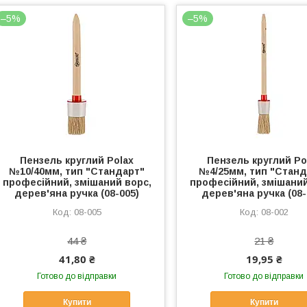
–5%
–5%
Пензель круглий Polax
Пензель круглий Po
№10/40мм, тип "Стандарт"
№4/25мм, тип "Станд
професійний, змішаний ворс,
професійний, змішаний
дерев'яна ручка (08-005)
дерев'яна ручка (08-
08-005
08-002
44 ₴
21 ₴
41,80 ₴
19,95 ₴
Готово до відправки
Готово до відправки
Купити
Купити