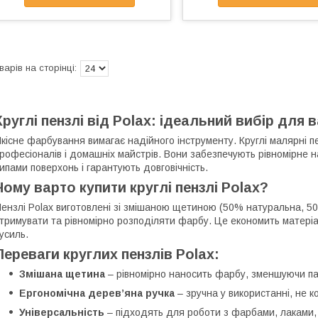
Круглі пензлі від Polax: ідеальний вибір для
кісне фарбування вимагає надійного інструменту. Круглі малярні п
рофесіоналів і домашніх майстрів. Вони забезпечують рівномірне 
ипами поверхонь і гарантують довговічність.
Чому варто купити круглі пензлі Polax?
ензлі Polax виготовлені зі змішаною щетиною (50% натуральна, 5
тримувати та рівномірно розподіляти фарбу. Це економить матеріа
усиль.
Переваги круглих пензлів Polax:
Змішана щетина
– рівномірно наносить фарбу, зменшуючи па
Ергономічна дерев’яна ручка
– зручна у використанні, не к
Універсальність
– підходять для роботи з фарбами, лаками,