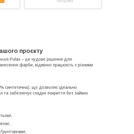
продажу
 вашого проєкту
ензлі Polax – це чудове рішення для
нанесення фарби, відмінно працюють з різними
0% синтетична), що дозволяє ідеально
л та забезпечує гладке покриття без зайвих
тьоки.
овзає.
 ґрунтовками.