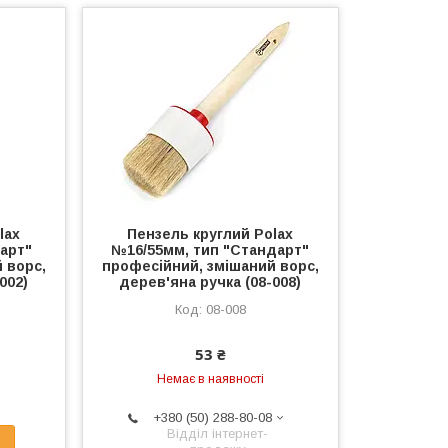
lax
Пензель круглий Polax
арт"
№16/55мм, тип "Стандарт"
 ворс,
професійний, змішаний ворс,
002)
дерев'яна ручка (08-008)
08-008
53 ₴
Немає в наявності
+380 (50) 288-80-08
Відділ інтернет-