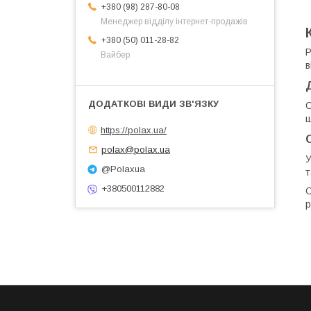
+380 (98) 287-80-08
Менеджер відділу інтернет-продажів
+380 (50) 011-28-82
P
Вайбер
в
О
ш
https://polax.ua/
polax@polax.ua
У
@Polaxua
т
+380500112882
О
р