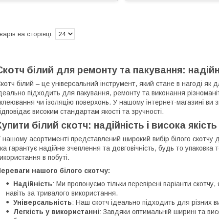
Скотч білий для ремонту та пакування: надій
котч білий – це універсальний інструмент, який стане в нагоді як д
деально підходить для пакування, ремонту та виконання різноман
клеювання чи ізоляцію поверхонь. У нашому інтернет-магазині ви
ідповідає високим стандартам якості та зручності.
Купити білий скотч: надійність і висока якіст
 нашому асортименті представлений широкий вибір білого скотчу 
ка гарантує надійне зчеплення та довговічність, будь то упаковка 
икористання в побуті.
ереваги нашого білого скотчу:
Надійність
: Ми пропонуємо тільки перевірені варіанти скотчу, 
навіть за тривалого використання.
Універсальність
: Наш скотч ідеально підходить для різних в
Легкість у використанні
: Завдяки оптимальній ширині та висо