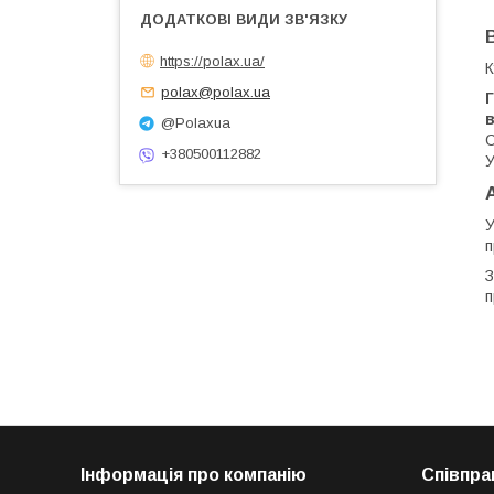
https://polax.ua/
К
polax@polax.ua
Г
@Polaxua
С
+380500112882
У
У
п
З
п
Інформація про компанію
Співпра