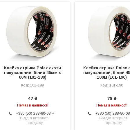
Клейка стрічка Polax скотч
Клейка стрічка Polax 
пакувальний, білий 45мм х
пакувальний, білий 4
60м (101-189)
100м (101-190)
101-189
101-190
47 ₴
78 ₴
Немає в наявності
Немає в наявності
+380 (50) 288-80-08
+380 (50) 288-80-08
Відділ інтернет-
Відділ інтернет-
продажу
продажу