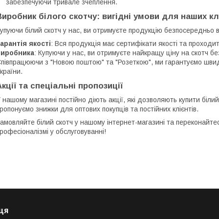
забезпечуючи тривале зчеплення.
Виробник білого скотчу: вигідні умови для наших кл
упуючи білий скотч у нас, ви отримуєте продукцію безпосередньо 
арантія якості
: Вся продукція має сертифікати якості та проходи
виробника
: Купуючи у нас, ви отримуєте найкращу ціну на скотч б
півпрацюючи з "Новою поштою" та "Розеткою", ми гарантуємо швидк
країни.
Акції та спеціальні пропозиції
 нашому магазині постійно діють акції, які дозволяють купити біли
ропонуємо знижки для оптових покупців та постійних клієнтів.
амовляйте білий скотч у нашому інтернет-магазині та переконайтеся
рофесіоналізмі у обслуговуванні!
ця