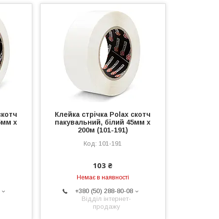
скотч
Клейка стрічка Polax скотч
5мм х
пакувальний, білий 45мм х
200м (101-191)
101-191
103 ₴
Немає в наявності
+380 (50) 288-80-08
Відділ інтернет-
продажу