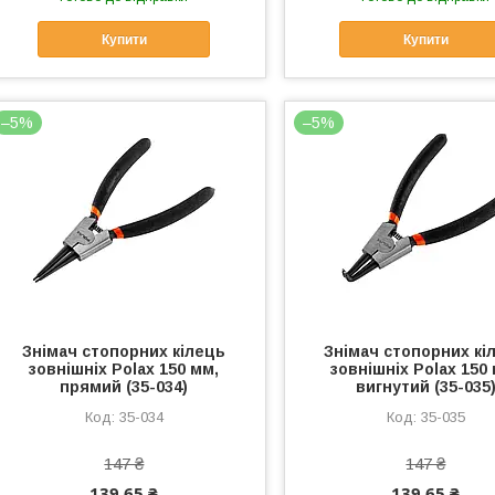
Купити
Купити
–5%
–5%
Знімач стопорних кілець
Знімач стопорних кі
зовнішніх Polax 150 мм,
зовнішніх Polax 150
прямий (35-034)
вигнутий (35-035
35-034
35-035
147 ₴
147 ₴
139,65 ₴
139,65 ₴