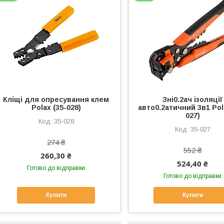
Кліщі для опресування клем
Зні0.2ач ізоляції
Polax (35-028)
авто0.2атичний 3в1 Pol
027)
35-028
35-027
274 ₴
552 ₴
260,30 ₴
524,40 ₴
Готово до відправки
Готово до відправки
Купити
Купити