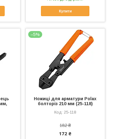
Купити
–5%
лець
Ножиці для арматури Polax
 мм,
болторіз 210 мм (25-118)
)
25-118
182 ₴
172 ₴