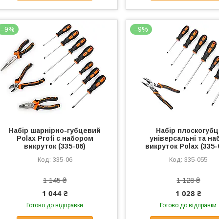
–9%
–9%
Набір шарнірно-губцевий
Набір плоскогубц
Polax Profi c набором
універсальні та на
викруток (335-06)
викруток Polax (335-
335-06
335-055
1 145 ₴
1 128 ₴
1 044 ₴
1 028 ₴
Готово до відправки
Готово до відправки