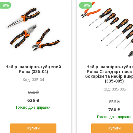
–9%
–9%
Набір шарнірно-губцевий
Набір шарнірно-губц
Polax (335-04)
Polax Стандарт пасат
бокорізи та набір вик
335-04
(335-005)
335-005
686 ₴
626 ₴
856 ₴
Готово до відправки
780 ₴
Готово до відправки
Купити
Купити