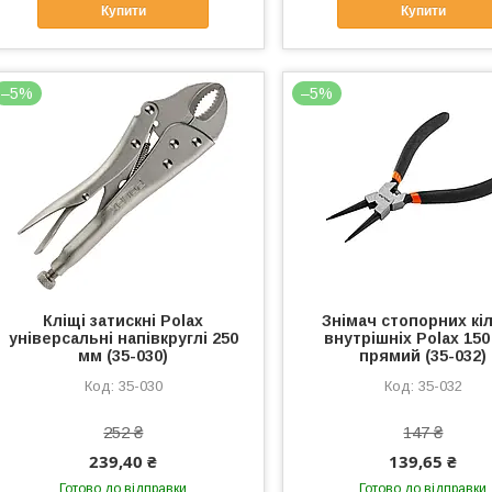
Купити
Купити
–5%
–5%
Кліщі затискні Polax
Знімач стопорних кі
універсальні напівкруглі 250
внутрішніх Polax 150
мм (35-030)
прямий (35-032)
35-030
35-032
252 ₴
147 ₴
239,40 ₴
139,65 ₴
Готово до відправки
Готово до відправки