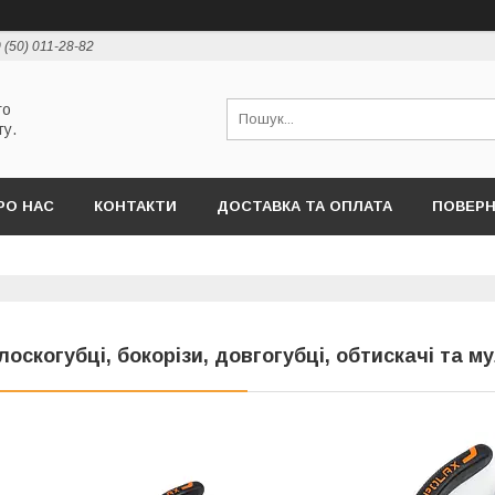
 (50) 011-28-82
го
ту.
РО НАС
КОНТАКТИ
ДОСТАВКА ТА ОПЛАТА
ПОВЕРН
лоскогубці, бокорізи, довгогубці, обтискачі та м