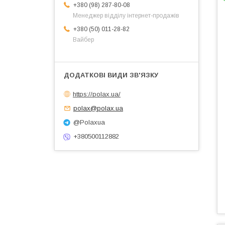
+380 (98) 287-80-08
Менеджер відділу інтернет-продажів
+380 (50) 011-28-82
Вайбер
https://polax.ua/
polax@polax.ua
@Polaxua
+380500112882