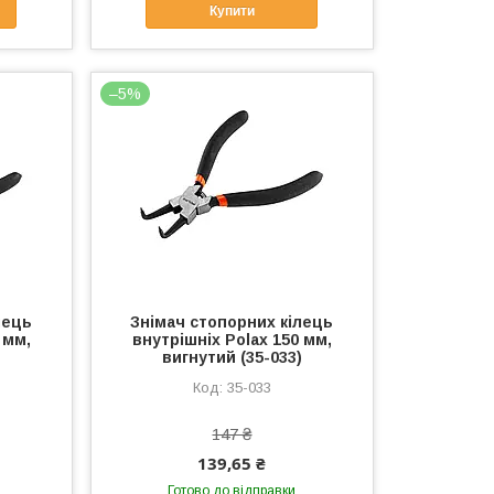
Купити
–5%
лець
Знімач стопорних кілець
 мм,
внутрішніх Polax 150 мм,
вигнутий (35-033)
35-033
147 ₴
139,65 ₴
Готово до відправки