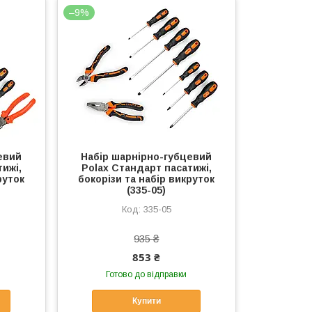
–9%
евий
Набір шарнірно-губцевий
ижі,
Polax Стандарт пасатижі,
руток
бокорізи та набір викруток
(335-05)
335-05
935 ₴
853 ₴
Готово до відправки
Купити