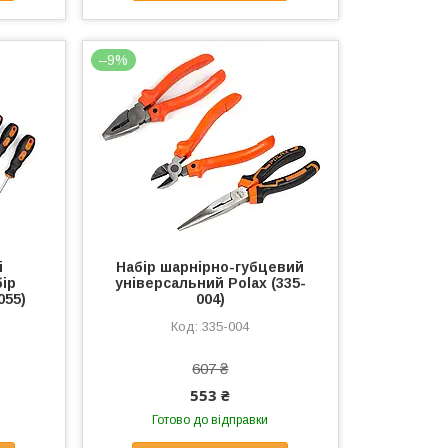
–9%
і
Набір шарнірно-губцевий
бір
універсальний Polax (335-
055)
004)
335-004
607 ₴
553 ₴
Готово до відправки