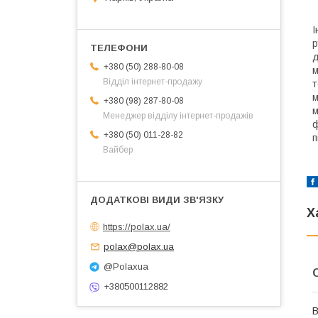
І
р
д
+380 (50) 288-80-08
м
Відділ інтернет-продажу
т
м
+380 (98) 287-80-08
м
Менеджер відділу інтернет-продажів
ф
+380 (50) 011-28-82
п
Вайбер
Х
https://polax.ua/
polax@polax.ua
@Polaxua
+380500112882
В