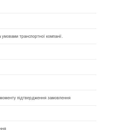
а умовами транспортної компанії.
з моменту підтвердження замовлення
ння