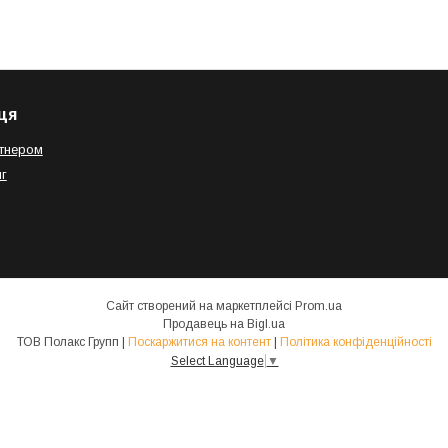
ця
тнером
г
Сайт створений на маркетплейсі
Prom.ua
Продавець на Bigl.ua
ТОВ Полакс Групп |
Поскаржитися на контент
|
Політика конфіденційності
Select Language
▼