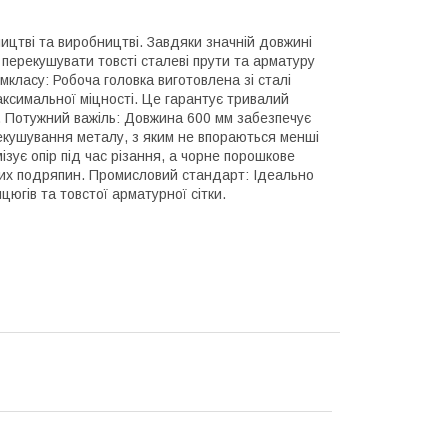
цтві та виробництві. Завдяки значній довжині
 перекушувати товсті сталеві прути та арматуру
мкласу: Робоча головка виготовлена зі сталі
ксимальної міцності. Це гарантує тривалий
 Потужний важіль: Довжина 600 мм забезпечує
екушування металу, з яким не впораються менші
ізує опір під час різання, а чорне порошкове
чних подряпин. Промисловий стандарт: Ідеально
югів та товстої арматурної сітки.