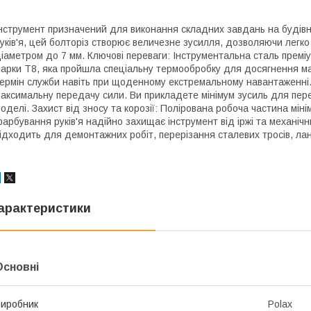
нструмент призначений для виконання складних завдань на будівни
уків'я, цей болторіз створює величезне зусилля, дозволяючи легко
іаметром до 7 мм. Ключові переваги: Інструментальна сталь преміу
арки T8, яка пройшла спеціальну термообробку для досягнення ма
ермін служби навіть при щоденному екстремальному навантаженні.
аксимальну передачу сили. Ви прикладете мінімум зусиль для пер
оделі. Захист від зносу та корозії: Полірована робоча частина мінім
арбування руків'я надійно захищає інструмент від іржі та механі
ідходить для демонтажних робіт, перерізання сталевих тросів, ланц
арактеристики
Основні
иробник
Polax