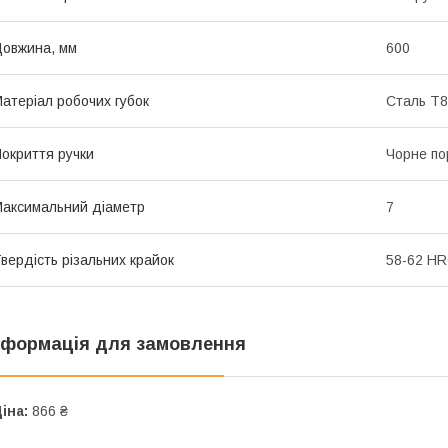
овжина, мм
600
атеріал робочих губок
Сталь T8
окриття ручки
Чорне п
аксимальний діаметр
7
вердість різальних крайок
58-62 H
нформація для замовлення
іна:
866 ₴