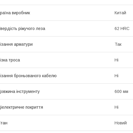
раїна виробник
Китай
вердість ріжучого леза
62 HRC
ізання арматури
Так
ізка троса
Ні
ізання броньованого кабелю
Ні
овжина інструменту
600 мм
іелектричне покриття
Ні
Стан
Новий