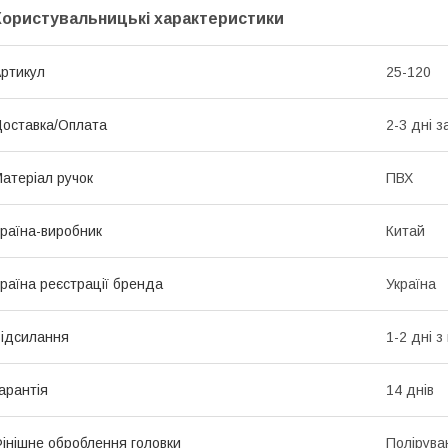
Користувальницькі характеристики
ртикул
25-120
оставка/Оплата
2-3 дні з
атеріал ручок
ПВХ
раїна-виробник
Китай
раїна реєстрації бренда
Україна
ідсилання
1-2 дні 
арантія
14 днів
інішне оброблення головки
Полірува