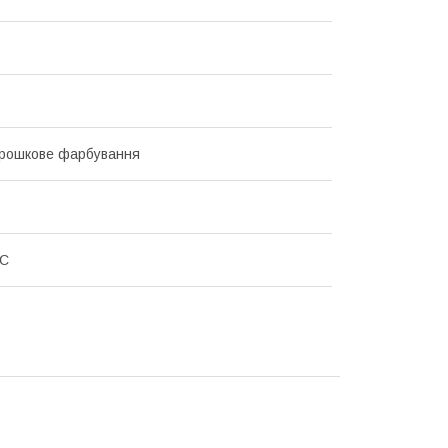
орошкове фарбування
RC