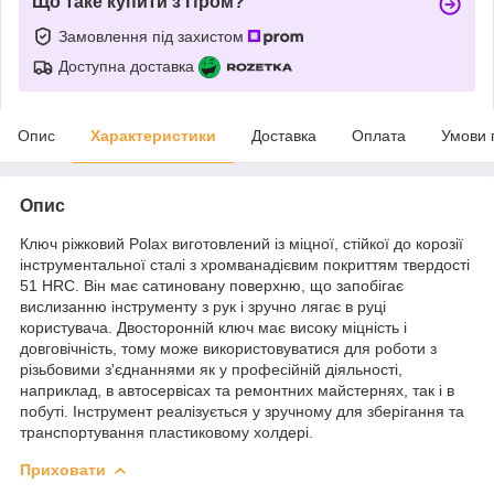
Що таке купити з Пром?
Замовлення під захистом
Доступна доставка
Опис
Характеристики
Доставка
Оплата
Умови 
Опис
Ключ ріжковий Polax виготовлений із міцної, стійкої до корозії
інструментальної сталі з хромванадієвим покриттям твердості
51 HRC. Він має сатиновану поверхню, що запобігає
вислизанню інструменту з рук і зручно лягає в руці
користувача. Двосторонній ключ має високу міцність і
довговічність, тому може використовуватися для роботи з
різьбовими з'єднаннями як у професійній діяльності,
наприклад, в автосервісах та ремонтних майстернях, так і в
побуті. Інструмент реалізується у зручному для зберігання та
транспортування пластиковому холдері.
Приховати