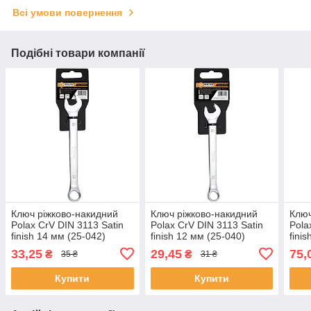
Всі умови повернення
Подібні товари компанії
Ключ ріжково-накидний
Ключ ріжково-накидний
Ключ
Polax CrV DIN 3113 Satin
Polax CrV DIN 3113 Satin
Pola
finish 14 мм (25-042)
finish 12 мм (25-040)
fini
33,25
29,45
75,
₴
₴
35 ₴
31 ₴
Купити
Купити