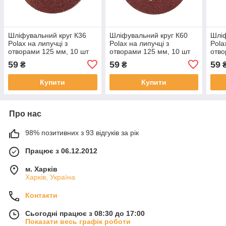
Шліфувальний круг К36
Шліфувальний круг К60
Шліф
Polax на липучці з
Polax на липучці з
Pola
отворами 125 мм, 10 шт
отворами 125 мм, 10 шт
отво
(54-212)
(54-214)
(54-
59
59
59
₴
₴
Купити
Купити
Про нас
98% позитивних з 93 відгуків за рік
Працює з 06.12.2012
м. Харків
Харків, Україна
Контакти
Сьогодні працює з 08:30 до 17:00
Показати весь графік роботи