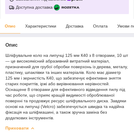
Доступна доставка
Опис
Характеристики
Доставка
Оплата
Умови п
Опис
Шліфувальне коло на липучці 125 мм К40 з 8 отворами, 10 шт
— це високоякісний абразивний витратний матеріал,
призначений для грубої обробки поверхонь із дерева, металу,
пластику, шпаклівки та інших матеріалів. Коло має діаметр
125 мм і зернистість К40, що забезпечує ефективне зняття
старих покриттів, іржі або вирівнювання нерівностей.
Оснащене 8 отворами для ефективного відведення пилу під
час роботи, що сприяє кращій видимості оброблюваної
поверхні та продовжує ресурс шліфувального диска. Завдяки
основі на липучці (Velcro) забезпечується швидка та надійна
фіксація на шліфмашині, а також зручна заміна без
додаткових інструментів.
Приховати