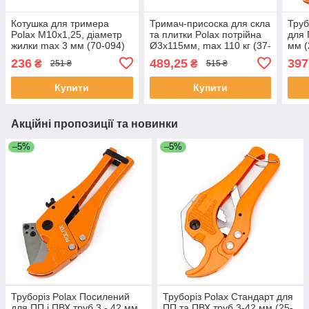
Котушка для тримера
Тримач-присоска для скла
Труб
Polax М10х1,25, діаметр
та плитки Polax потрійна
для 
жилки max 3 мм (70-094)
Ø3х115мм, max 110 кг (37-
мм (
188)
236
489,25
397
₴
₴
251 ₴
515 ₴
Купити
Купити
Акційні пропозиції та новинки
–5%
–5%
Труборіз Polax Посилений
Труборіз Polax Стандарт для
для ПП і ПВХ труб 3 - 42 мм
ПП та ПВХ труб 3-42 мм (25-