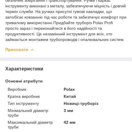
безпечне зберігання і транспортування. Ручки і каркас
інструменту виконані з металу, забезпечуючи міцність і довгий
термін служби. На ручках присутні гумові накладки, що
запобігає ковзанню під час роботи та забезпечує комфорт при
тривалому використанні.Придбайте труборіз Polax Profi
просто зараз і переконайтеся в його надійності та
продуктивності. Це незамінний інструмент для всіх, хто
займається монтажем трубопроводів і опалювальних систем.
Приховати
Характеристики
Основні атрибути
Виробник
Polax
Країна виробник
Китай
Тип інструменту
Ножиці-труборіз
Мінімальний діаметр
3 мм
труби
Максимальний діаметр
42 мм
труби