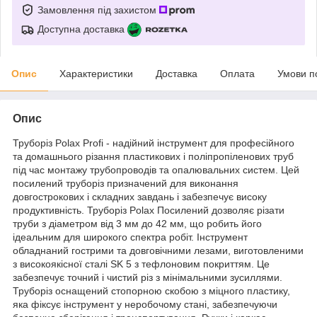
Замовлення під захистом
Доступна доставка
Опис
Характеристики
Доставка
Оплата
Умови п
Опис
Труборіз Polax Profi - надійний інструмент для професійного
та домашнього різання пластикових і поліпропіленових труб
під час монтажу трубопроводів та опалювальних систем. Цей
посилений труборіз призначений для виконання
довгострокових і складних завдань і забезпечує високу
продуктивність. Труборіз Polax Посилений дозволяє різати
труби з діаметром від 3 мм до 42 мм, що робить його
ідеальним для широкого спектра робіт. Інструмент
обладнаний гострими та довговічними лезами, виготовленими
з високоякісної сталі SK 5 з тефлоновим покриттям. Це
забезпечує точний і чистий різ з мінімальними зусиллями.
Труборіз оснащений стопорною скобою з міцного пластику,
яка фіксує інструмент у неробочому стані, забезпечуючи