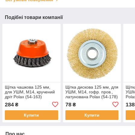
Подібні товари компанії
Щітка чашкова 125 мм,
Щітка дискова 125 мм, для
Щітк
для УШМ, М14, кручений
УШМ, М14, гофр. пров.,
УШМ,
дріт Polax (54-163)
латунована Polax (54-178)
Pola
284
78
138
₴
₴
Купити
Купити
Про нас