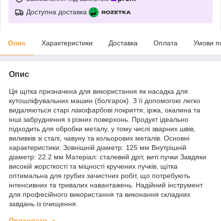
Доступна доставка
Опис
Характеристики
Доставка
Оплата
Умови п
Опис
Ця щітка призначена для використання як насадка для
кутошліфувальних машин (болгарок). З її допомогою легко
видаляються старі лакофарбові покриття, іржа, окалина та
інші забруднення з різних поверхонь. Продукт ідеально
підходить для обробки металу, у тому числі зварних швів,
виливків зі сталі, чавуну та кольорових металів. Основні
характеристики: Зовнішній діаметр: 125 мм Внутрішній
діаметр: 22.2 мм Матеріал: сталевий дріт, виті пучки Завдяки
високій жорсткості та міцності кручених пучків, щітка
оптимальна для грубих зачистних робіт, що потребують
інтенсивних та тривалих навантажень. Надійний інструмент
для професійного використання та виконання складних
завдань із очищення.
Приховати