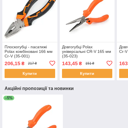
Плоскогубці - пасатижі
Довгогубці Polax
Довг
Polax комбіновані 166 мм
універсальні CR-V 165 мм
Cr-V
Cr-V (35-001)
(35-023)
206,15
143,45
163
₴
₴
217 ₴
151 ₴
Купити
Купити
Акційні пропозиції та новинки
–5%