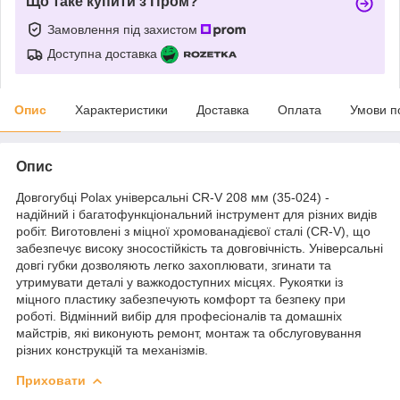
Що таке купити з Пром?
Замовлення під захистом
Доступна доставка
Опис
Характеристики
Доставка
Оплата
Умови п
Опис
Довгогубці Polax універсальні CR-V 208 мм (35-024) -
надійний і багатофункціональний інструмент для різних видів
робіт. Виготовлені з міцної хромованадієвої сталі (CR-V), що
забезпечує високу зносостійкість та довговічність. Універсальні
довгі губки дозволяють легко захоплювати, згинати та
утримувати деталі у важкодоступних місцях. Рукоятки із
міцного пластику забезпечують комфорт та безпеку при
роботі. Відмінний вибір для професіоналів та домашніх
майстрів, які виконують ремонт, монтаж та обслуговування
різних конструкцій та механізмів.
Приховати