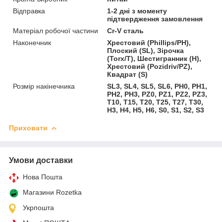
Відправка
1-2 дні з моменту
підтвердження замовлення
Матеріал робочої частини
Cr-V сталь
Наконечник
Хрестовий (Phillips/PH),
Плоский (SL), Зірочка
(Torx/T), Шестигранник (H),
Хрестовий (Pozidriv/PZ),
Квадрат (S)
Розмір накінечника
SL3, SL4, SL5, SL6, PH0, PH1,
PH2, PH3, PZ0, PZ1, PZ2, PZ3,
T10, T15, T20, T25, T27, T30,
H3, H4, H5, H6, S0, S1, S2, S3
Приховати
Умови доставки
Нова Пошта
Магазини Rozetka
Укрпошта