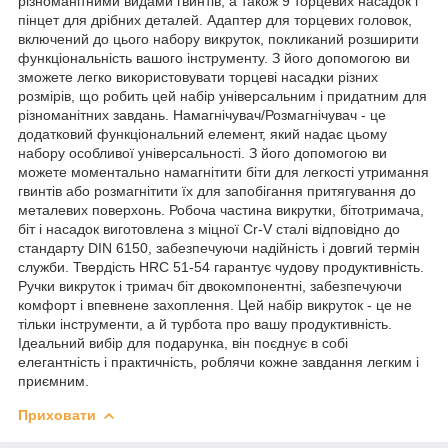
різноманітними видами гвинтів, а також 9 торцевих насадок і
пінцет для дрібних деталей. Адаптер для торцевих головок,
включений до цього набору викруток, покликаний розширити
функціональність вашого інструменту. З його допомогою ви
зможете легко використовувати торцеві насадки різних
розмірів, що робить цей набір універсальним і придатним для
різноманітних завдань. Намагнічувач/Розмагнічувач - це
додатковий функціональний елемент, який надає цьому
набору особливої універсальності. З його допомогою ви
можете моментально намагнітити біти для легкості утримання
гвинтів або розмагнітити їх для запобігання притягування до
металевих поверхонь. Робоча частина викрутки, бітотримача,
біт і насадок виготовлена з міцної Cr-V сталі відповідно до
стандарту DIN 6150, забезпечуючи надійність і довгий термін
служби. Твердість HRC 51-54 гарантує чудову продуктивність.
Ручки викруток і тримач біт двокомпонентні, забезпечуючи
комфорт і впевнене захоплення. Цей набір викруток - це не
тільки інструменти, а й турбота про вашу продуктивність.
Ідеальний вибір для подарунка, він поєднує в собі
елегантність і практичність, роблячи кожне завдання легким і
приємним.
Приховати