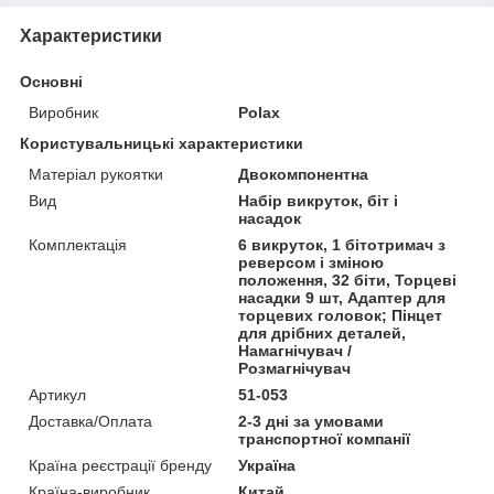
Характеристики
Основні
Виробник
Polax
Користувальницькі характеристики
Матеріал рукоятки
Двокомпонентна
Вид
Набір викруток, біт і
насадок
Комплектація
6 викруток, 1 бітотримач з
реверсом і зміною
положення, 32 біти, Торцеві
насадки 9 шт, Адаптер для
торцевих головок; Пінцет
для дрібних деталей,
Намагнічувач /
Розмагнічувач
Артикул
51-053
Доставка/Оплата
2-3 дні за умовами
транспортної компанії
Країна реєстрації бренду
Україна
Країна-виробник
Китай