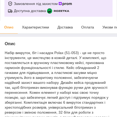
Замовлення під захистом
Доступна доставка
Опис
Характеристики
Доставка
Оплата
Умови п
Опис
Набір викруток, біт і насадок Polax (51-053) - це не просто
інструменти, це мистецтво в кожній деталі. У комплекті, що
поставляється в зручному пластиковому кейсі, прихована
гармонія функціональності і стилю. Кейс обладнаний 2
гачками для підвішування, а пластикові засувки міцно
утримують його в закритому положенні, забезпечуючи
надійний захист вашого набору. Дизайн кейса продуманий
так, щоб бітотримач виконував функцію ручки для зручності
перенесення. Кожен елемент у наборі має свою точну
позицію, що забезпечує легкий доступ і підтримує порядок у
зберіганні. Комплектація включає 6 викруток стандартних і
хрестоподібних розмірів, універсальний бітотримач з
реверсом і зміною положення, 32 біти для роботи з