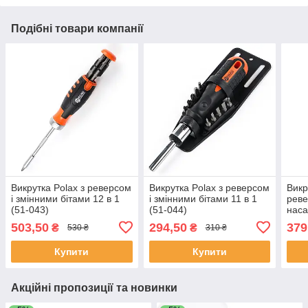
Подібні товари компанії
Викрутка Polax з реверсом
Викрутка Polax з реверсом
Викр
і змінними бітами 12 в 1
і змінними бітами 11 в 1
реве
(51-043)
(51-044)
наса
(51-
503,50
294,50
379
₴
₴
530 ₴
310 ₴
Купити
Купити
Акційні пропозиції та новинки