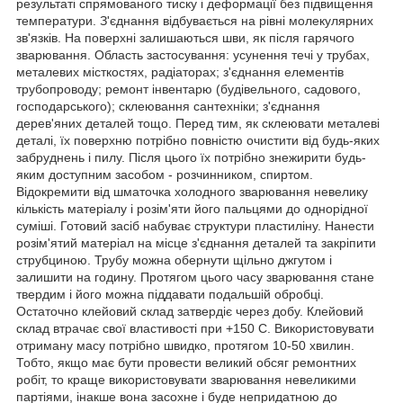
результаті спрямованого тиску і деформації без підвищення
температури. З'єднання відбувається на рівні молекулярних
зв'язків. На поверхні залишаються шви, як після гарячого
зварювання. Область застосування: усунення течі у трубах,
металевих місткостях, радіаторах; з'єднання елементів
трубопроводу; ремонт інвентарю (будівельного, садового,
господарського); склеювання сантехніки; з'єднання
дерев'яних деталей тощо. Перед тим, як склеювати металеві
деталі, їх поверхню потрібно повністю очистити від будь-яких
забруднень і пилу. Після цього їх потрібно знежирити будь-
яким доступним засобом - розчинником, спиртом.
Відокремити від шматочка холодного зварювання невелику
кількість матеріалу і розім'яти його пальцями до однорідної
суміші. Готовий засіб набуває структури пластиліну. Нанести
розім'ятий матеріал на місце з'єднання деталей та закріпити
струбциною. Трубу можна обернути щільно джгутом і
залишити на годину. Протягом цього часу зварювання стане
твердим і його можна піддавати подальшій обробці.
Остаточно клейовий склад затвердіє через добу. Клейовий
склад втрачає свої властивості при +150 С. Використовувати
отриману масу потрібно швидко, протягом 10-50 хвилин.
Тобто, якщо має бути провести великий обсяг ремонтних
робіт, то краще використовувати зварювання невеликими
партіями, інакше вона засохне і буде непридатною до