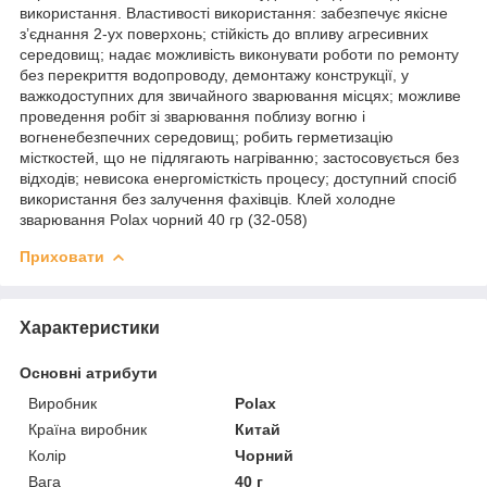
використання. Властивості використання: забезпечує якісне
з’єднання 2-ух поверхонь; стійкість до впливу агресивних
середовищ; надає можливість виконувати роботи по ремонту
без перекриття водопроводу, демонтажу конструкції, у
важкодоступних для звичайного зварювання місцях; можливе
проведення робіт зі зварювання поблизу вогню і
вогненебезпечних середовищ; робить герметизацію
місткостей, що не підлягають нагріванню; застосовується без
відходів; невисока енергомісткість процесу; доступний спосіб
використання без залучення фахівців. Клей холодне
зварювання Polax чорний 40 гр (32-058)
Приховати
Характеристики
Основні атрибути
Виробник
Polax
Країна виробник
Китай
Колір
Чорний
Вага
40 г