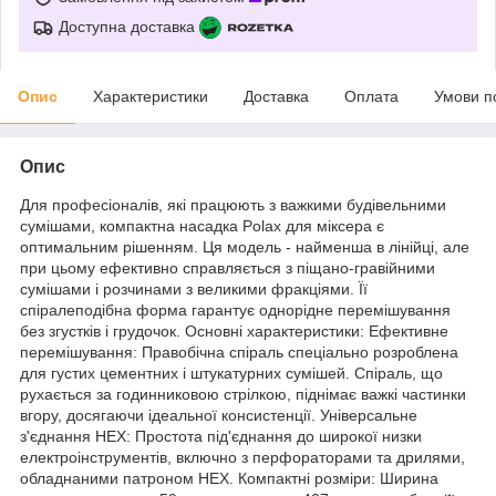
Доступна доставка
Опис
Характеристики
Доставка
Оплата
Умови п
Опис
Для професіоналів, які працюють з важкими будівельними
сумішами, компактна насадка Polax для міксера є
оптимальним рішенням. Ця модель - найменша в лінійці, але
при цьому ефективно справляється з піщано-гравійними
сумішами і розчинами з великими фракціями. Її
спіралеподібна форма гарантує однорідне перемішування
без згустків і грудочок. Основні характеристики: Ефективне
перемішування: Правобічна спіраль спеціально розроблена
для густих цементних і штукатурних сумішей. Спіраль, що
рухається за годинниковою стрілкою, піднімає важкі частинки
вгору, досягаючи ідеальної консистенції. Універсальне
з'єднання HEX: Простота під'єднання до широкої низки
електроінструментів, включно з перфораторами та дрилями,
обладнаними патроном HEX. Компактні розміри: Ширина