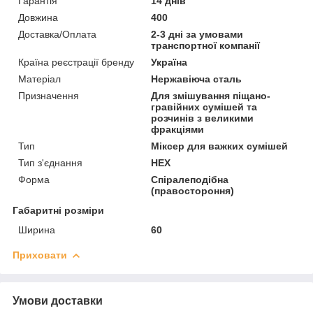
Гарантія
14 днів
Довжина
400
Доставка/Оплата
2-3 дні за умовами
транспортної компанії
Країна реєстрації бренду
Україна
Матеріал
Нержавіюча сталь
Призначення
Для змішування піщано-
гравійних сумішей та
розчинів з великими
фракціями
Тип
Міксер для важких сумішей
Тип з'єднання
НЕХ
Форма
Спіралеподібна
(правостороння)
Габаритні розміри
Ширина
60
Приховати
Умови доставки