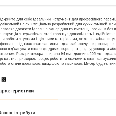
ідкрийте для себе ідеальний інструмент для професійного переміш
удівельний Polax. Спеціально розроблений для сухих сумішей, цей
озволяє досягати ідеально однорідної консистенції розчинів без 
онструкція з нержавіючої сталі гарантує довговічність і надійність 
ля роботи з густими і щільними матеріалами, як-от шпаклівка, шту
фективно піднімає важкі частинки з дна, забезпечуючи рівномірне
егко під'єднувати міксер до дриля, перфоратора, шуруповерта або
атроном. Розміри міксера - ширина 94 мм і довжина 605 мм - ідеаль
о істотно прискорює процес роботи та економить ваш час і зусилля.
обота стане простішою, швидшою та якіснішою. Міксер будівельни
арактеристики
Основні атрибути