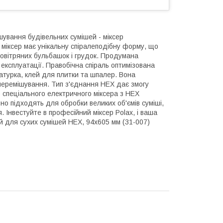
ування будівельних сумішей - міксер
 міксер має унікальну спіралеподібну форму, що
повітряних бульбашок і грудок. Продумана
в експлуатації. Правобічна спіраль оптимізована
катурка, клей для плитки та шпалер. Вона
 перемішування. Тип з'єднання HEX дає змогу
 спеціального електричного міксера з HEX
но підходять для обробки великих об'ємів суміші,
 Інвестуйте в професійний міксер Polax, і ваша
й для сухих сумішей HEX, 94х605 мм (31-007)