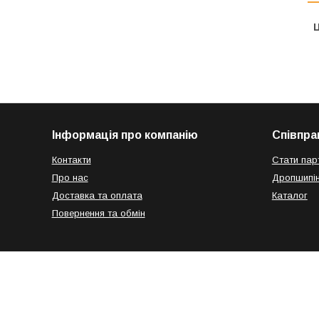
Ц
Інформація про компанію
Співпра
Контакти
Стати пар
Про нас
Дропшипін
Доставка та оплата
Каталог
Повернення та обмін