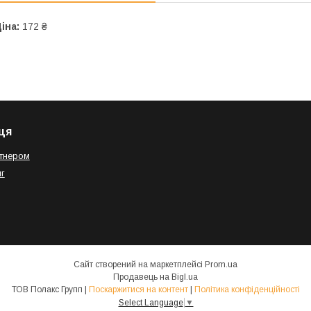
іна:
172 ₴
ця
тнером
г
Сайт створений на маркетплейсі
Prom.ua
Продавець на Bigl.ua
ТОВ Полакс Групп |
Поскаржитися на контент
|
Політика конфіденційності
Select Language
▼