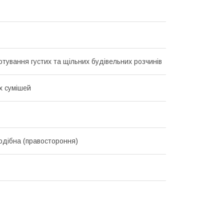
отування густих та щільних будівельних розчинів
х сумішей
одібна (правостороння)