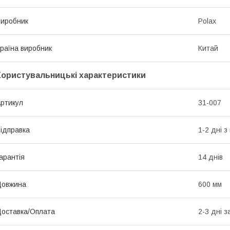
иробник
Polax
раїна виробник
Китай
Користувальницькі характеристики
ртикул
31-007
ідправка
1-2 дні 
арантія
14 днів
Довжина
600 мм
оставка/Оплата
2-3 дні з