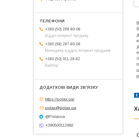
В
б
+380 (50) 288-80-08
д
Відділ інтернет-продажу
к
+380 (98) 287-80-08
д
Менеджер відділу інтернет-продажів
е
л
+380 (50) 011-28-82
п
Вайбер
щ
р
https://polax.ua/
polax@polax.ua
Х
@Polaxua
+380500112882