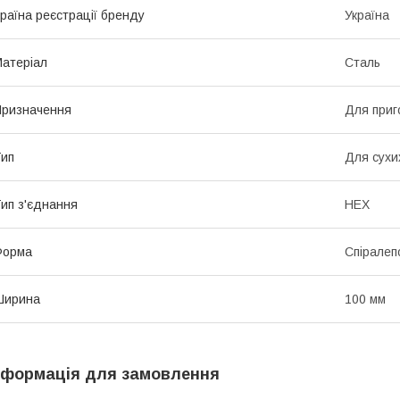
раїна реєстрації бренду
Україна
атеріал
Сталь
ризначення
Для приг
ип
Для сухи
ип з'єднання
HEX
Форма
Спіралеп
Ширина
100 мм
нформація для замовлення