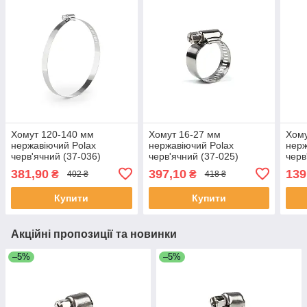
Хомут 120-140 мм
Хомут 16-27 мм
Хому
нержавіючий Polax
нержавіючий Polax
нерж
черв'ячний (37-036)
черв'ячний (37-025)
черв
381,90
397,10
139
₴
₴
402 ₴
418 ₴
Купити
Купити
Акційні пропозиції та новинки
–5%
–5%