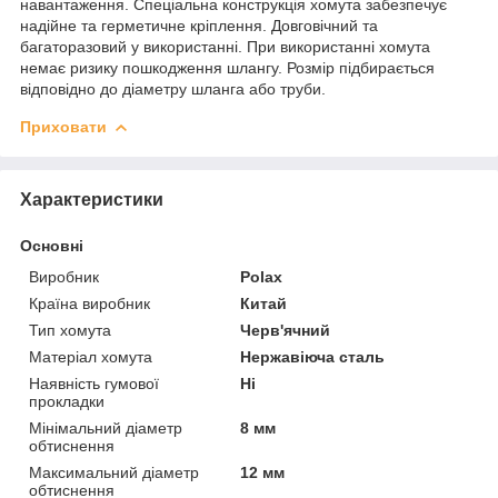
навантаження. Спеціальна конструкція хомута забезпечує
надійне та герметичне кріплення. Довговічний та
багаторазовий у використанні. При використанні хомута
немає ризику пошкодження шлангу. Розмір підбирається
відповідно до діаметру шланга або труби.
Приховати
Характеристики
Основні
Виробник
Polax
Країна виробник
Китай
Тип хомута
Черв'ячний
Матеріал хомута
Нержавіюча сталь
Наявність гумової
Ні
прокладки
Мінімальний діаметр
8 мм
обтиснення
Максимальний діаметр
12 мм
обтиснення