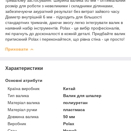
тривалому застосуванні. Ширина валика 50 мм - оптимальний
розмір для роботи з невеликими і складними ділянками,
забезпечуючи акуратний результат без витрат зайвого часу.
Діаметр внутрішній 6 мм - підходить для більшості
стандартних тримачів, даючи змогу легко інтегрувати валик в
наявний набір інструментів. Polax - це вибір професіоналів,
які прагнуть до досконалості в кожній деталі. Придбайте валик
притискний Polax і переконайтеся, що рівна стіна - це просто!
Приховати
Характеристики
Основні атрибути
Країна виробник
Китай
Тип валика
Валик для шпалер
Матеріал валика
полиуретан
Матеріал ручки
пластмаса
Довжина валика
50 мм
Виробник
Polax
Стан
Новий