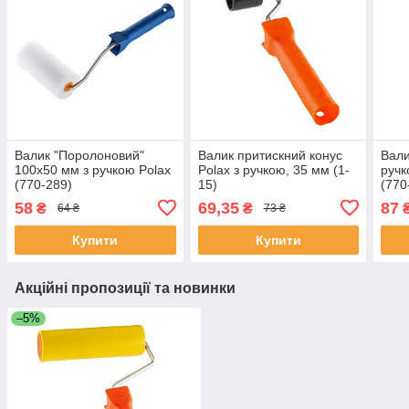
Валик "Поролоновий"
Валик притискний конус
Вали
100х50 мм з ручкою Polax
Polax з ручкою, 35 мм (1-
ручк
(770-289)
15)
(770
58
69,35
87
₴
₴
64 ₴
73 ₴
Купити
Купити
Акційні пропозиції та новинки
–5%