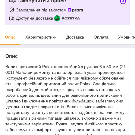
Що таке купити з Пром?
Замовлення під захистом
Доступна доставка
Опис
Характеристики
Доставка
Оплата
Умови п
Опис
Валик притискний Polax професійний з ручкою 6 х 50 мм (21-
001) Майстри ремонту та шпалер, вашій увазі пропонується
інструмент, без якого не обійтися при якісному обклеюванні
стін - професійний притискний валик Polax. Спеціально
розроблений для майстрів, які цінують легкість і точність у
роботі, цей валик ідеальний для рівномірного притискання
шпалер і виключення повітряних бульбашок, забезпечуючи
ідеально гладке покриття стін. Валик із високоякісного
поліуретану гарантує довговічність і надійність, даючи змогу
працювати з різними типами шпалер, включно з важкими і
текстурними варіантами. Ручка і втулка зі стійкого пластику
забезпечують комфорт і зручність у використанні, навіть при