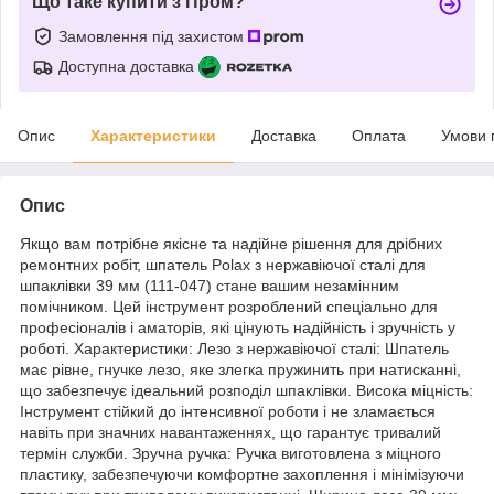
Що таке купити з Пром?
Замовлення під захистом
Доступна доставка
Опис
Характеристики
Доставка
Оплата
Умови 
Опис
Якщо вам потрібне якісне та надійне рішення для дрібних
ремонтних робіт, шпатель Polax з нержавіючої сталі для
шпаклівки 39 мм (111-047) стане вашим незамінним
помічником. Цей інструмент розроблений спеціально для
професіоналів і аматорів, які цінують надійність і зручність у
роботі. Характеристики: Лезо з нержавіючої сталі: Шпатель
має рівне, гнучке лезо, яке злегка пружинить при натисканні,
що забезпечує ідеальний розподіл шпаклівки. Висока міцність:
Інструмент стійкий до інтенсивної роботи і не зламається
навіть при значних навантаженнях, що гарантує тривалий
термін служби. Зручна ручка: Ручка виготовлена з міцного
пластику, забезпечуючи комфортне захоплення і мінімізуючи