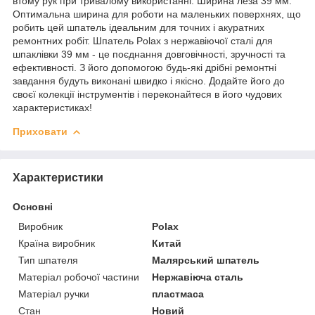
втому рук при тривалому використанні. Ширина леза 39 мм:
Оптимальна ширина для роботи на маленьких поверхнях, що
робить цей шпатель ідеальним для точних і акуратних
ремонтних робіт. Шпатель Polax з нержавіючої сталі для
шпаклівки 39 мм - це поєднання довговічності, зручності та
ефективності. З його допомогою будь-які дрібні ремонтні
завдання будуть виконані швидко і якісно. Додайте його до
своєї колекції інструментів і переконайтеся в його чудових
характеристиках!
Приховати
Характеристики
Основні
Виробник
Polax
Країна виробник
Китай
Тип шпателя
Малярський шпатель
Матеріал робочої частини
Нержавіюча сталь
Матеріал ручки
пластмаса
Стан
Новий