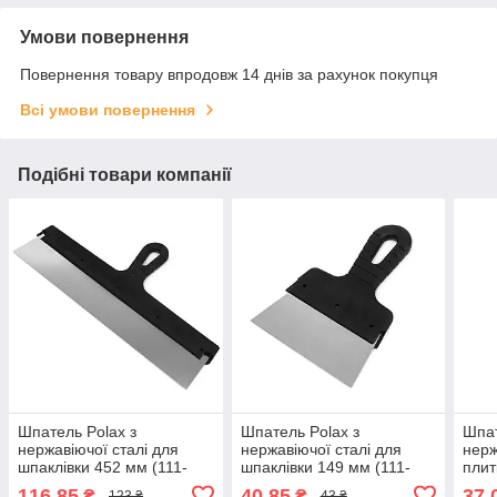
Умови повернення
Повернення товару впродовж 14 днів за рахунок покупця
Всі умови повернення
Подібні товари компанії
Шпатель Polax з
Шпатель Polax з
Шпат
нержавіючої сталі для
нержавіючої сталі для
нерж
шпаклівки 452 мм (111-
шпаклівки 149 мм (111-
плит
056)
051)
мм (
116,85
40,85
37,
₴
₴
123 ₴
43 ₴