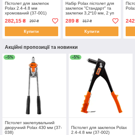
Пістолет для заклепок
Набір Polax пістолет для
Піст
Polax 2.4-4.8 мм
заклепок "Стандарт" та
Pola
хромований (37-001)
заклепки 3,2*10 мм, 2 уп
(337-05)
282,15
289
242
₴
₴
297 ₴
317 ₴
Купити
Купити
Акційні пропозиції та новинки
–5%
–5%
Пістолет заклепувальний
дворучний Polax 430 мм (37-
Пістолет для заклепок Polax
038)
2.4-4.8 мм (37-002)