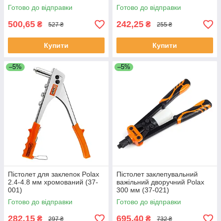
Готово до відправки
Готово до відправки
500,65
242,25
₴
₴
527 ₴
255 ₴
Купити
Купити
–5%
–5%
Пістолет для заклепок Polax
Пістолет заклепувальний
2.4-4.8 мм хромований (37-
важільний дворучний Polax
001)
300 мм (37-021)
Готово до відправки
Готово до відправки
282,15
695,40
₴
₴
297 ₴
732 ₴