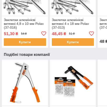
Заклепки алюмінієві
Заклепки алюмінієві
Закл
витяжні 4,8 х 10 мм Polax
витяжні 4 х 18 мм Polax
витя
(37-016)
(37-013)
(37-
51,30
48,45
₴
₴
54 ₴
51 ₴
48
Купити
Купити
Подібні товари компанії