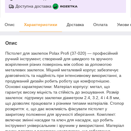
Доступна доставка
Опис
Характеристики
Доставка
Оплата
Умови 
Опис
Пістолет для заклепок Polax Profi (37-020) — професійний
ручний інструмент, створений для швидкого та зручного
вскріплення різних поверхонь між собою за допомогою
металевих заклепок. Міцний металевий корпус забезпечує
довговічність та надійність при інтенсивному використанні, а
продуманий дизайн робить роботу ще комфортнішою.
Основні характеристики: Матеріал корпусу: метал, що
гарантує високу міцність та стійкість до зношування. Розмір
заклепок: підтримує заклепки діаметром 2.4, 3.2, 4 і 4.8 мм,
що дозволяє працювати з різними типами матеріалів. Стопор
розкриття: є, що дає можливість фіксувати пістолет у
закритому положенні для зручності зберігання. Комплект:
включає змінні насадки та ключ для насадок, що робить
інструмент універсальним і зручним у використанні. Матеріал
ручок: пластик з гумовими накладками, що забезпечує