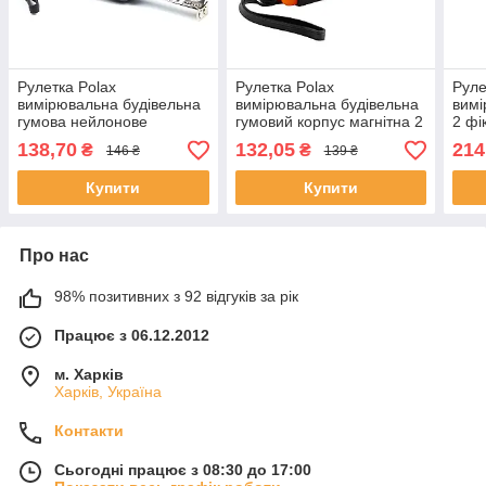
Рулетка Polax
Рулетка Polax
Руле
вимірювальна будівельна
вимірювальна будівельна
вимі
гумова нейлонове
гумовий корпус магнітна 2
2 фі
покриття 3 м х 16 мм (29-
стопа фіксатор 5 м х 19
(29-
138,70
132,05
214
₴
₴
146 ₴
139 ₴
014)
мм (29-017)
Купити
Купити
Про нас
98% позитивних з 92 відгуків за рік
Працює з 06.12.2012
м. Харків
Харків, Україна
Контакти
Сьогодні працює з 08:30 до 17:00