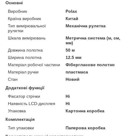
Основні
Виробник
Polax
Країна виробник
Китай
Тип вимірювальної
Механічна рулетка
рулетки
Шкала вимірювань
Метрична система (м, см,
мм)
Довжина полотна
50 м
Ширина полотна
12.5 мм
Матеріал робочої частини
Фібергласове полотно
Матеріал ручки
пластмаса
Стан
Новий
Додаткові функції
Фіксатор стрічки
Ні
Наявність LCD-дисплея
Ні
Упаковка
Картонна коробка
Комплектація
Тип упаковки
Паперова коробка