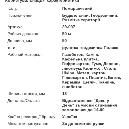
Користувальницькі характеристики
Колір
Помаранчевий
Призначення
Будівельний, Геодезичний,
Розмітка території
Артикул
29-007
Робоча довжина
50 м
Довжина, мм
50
теги
рулетка геодезична Полакс
Робочий матеріал
Газобетон, Камінь,
Кафельна плитка,
Гофрокартон, Гума, Дерево,
лінолеум, Килимол, Сталь,
Шкіра, Метал, картон,
Гіпсокартон, Пластик, Бетон,
Кераміка, Цегліч, Тканина,
пінобетон
Ширина стрічки, мм
13
Доставка/Оплата
Відвантаження "День у
День" за умови отримання
замовлення до 14-00
Країна реєстрації бренду
Україна
Механізм змотування
За допомогою ручки