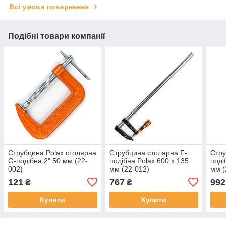
Всі умови повернення
Подібні товари компанії
Струбцина Polax столярна
Струбцина столярна F-
Стру
G-подібна 2" 50 мм (22-
подібна Polax 600 х 135
поді
002)
мм (22-012)
мм (
121
767
992
₴
₴
Купити
Купити