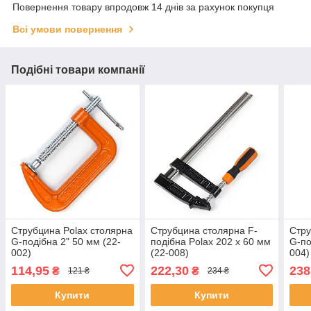
Повернення товару впродовж 14 днів за рахунок покупця
Всі умови повернення
Подібні товари компанії
Струбцина Polax столярна
Струбцина столярна F-
Стру
G-подібна 2" 50 мм (22-
подібна Polax 202 х 60 мм
G-по
002)
(22-008)
004)
114,95
222,30
238
₴
₴
121 ₴
234 ₴
Купити
Купити