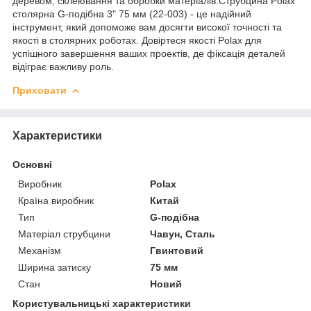
деревом, склеювання та обробки матеріалів.Струбцина Polax
столярна G-подібна 3" 75 мм (22-003) - це надійний
інструмент, який допоможе вам досягти високої точності та
якості в столярних роботах. Довіртеся якості Polax для
успішного завершення ваших проектів, де фіксація деталей
відіграє важливу роль.
Приховати
Характеристики
Основні
Виробник
Polax
Країна виробник
Китай
Тип
G-подібна
Матеріал струбцини
Чавун, Сталь
Механізм
Гвинтовий
Ширина затиску
75 мм
Стан
Новий
Користувальницькі характеристики