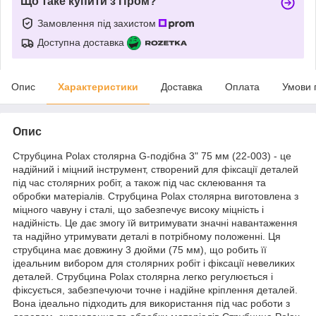
Що таке купити з Пром?
Замовлення під захистом
Доступна доставка
Опис
Характеристики
Доставка
Оплата
Умови 
Опис
Струбцина Polax столярна G-подібна 3" 75 мм (22-003) - це
надійний і міцний інструмент, створений для фіксації деталей
під час столярних робіт, а також під час склеювання та
обробки матеріалів. Струбцина Polax столярна виготовлена з
міцного чавуну і сталі, що забезпечує високу міцність і
надійність. Це дає змогу їй витримувати значні навантаження
та надійно утримувати деталі в потрібному положенні. Ця
струбцина має довжину 3 дюйми (75 мм), що робить її
ідеальним вибором для столярних робіт і фіксації невеликих
деталей. Струбцина Polax столярна легко регулюється і
фіксується, забезпечуючи точне і надійне кріплення деталей.
Вона ідеально підходить для використання під час роботи з