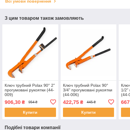
Всі умови повернення
З цим товаром також замовляють
Ключ трубний Polax 90° 2"
Ключ трубний Polax 90°
Ключ
прогумовані рукоятки (44-
3/4" прогумовані рукоятки
1/2"
009)
(44-006)
(44-
906,30
422,75
667
₴
₴
954 ₴
445 ₴
Купити
Купити
Подібні товари компанії