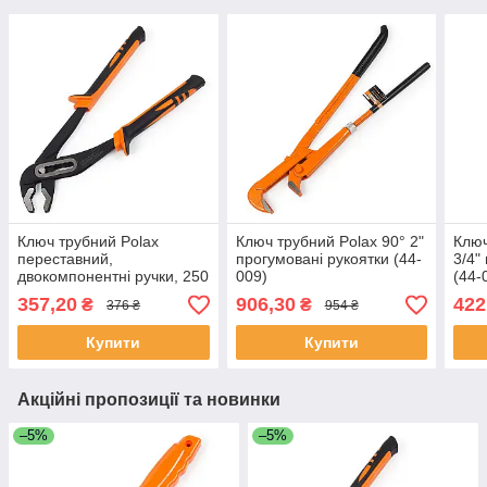
Ключ трубний Polax
Ключ трубний Polax 90° 2"
Ключ
переставний,
прогумовані рукоятки (44-
3/4"
двокомпонентні ручки, 250
009)
(44-
мм (44-004)
357,20
906,30
422
₴
₴
376 ₴
954 ₴
Купити
Купити
Акційні пропозиції та новинки
–5%
–5%