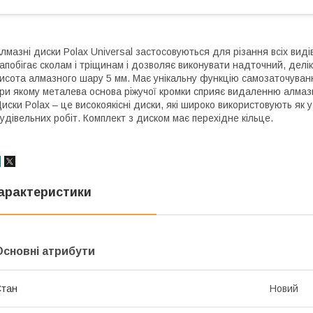
лмазні диски Polax Universal застосовуються для різання всіх виді
апобігає сколам і тріщинам і дозволяє виконувати надточний, делік
исота алмазного шару 5 мм. Має унікальну функцію самозаточуванн
ри якому металева основа ріжучої кромки сприяє видаленню алмазн
иски Polax – це високоякісні диски, які широко використовують як 
удівельних робіт. Комплект з диском має перехідне кільце.
арактеристики
Основні атрибути
Стан
Новий