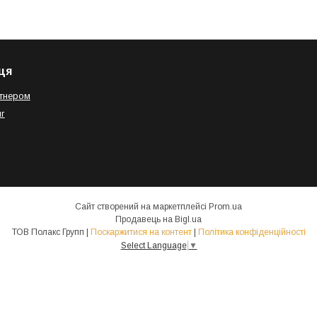
ця
тнером
г
Сайт створений на маркетплейсі
Prom.ua
Продавець на Bigl.ua
ТОВ Полакс Групп |
Поскаржитися на контент
|
Політика конфіденційності
Select Language
▼