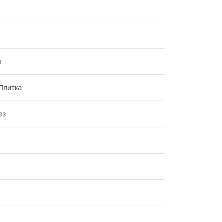
й
Плитка
ез