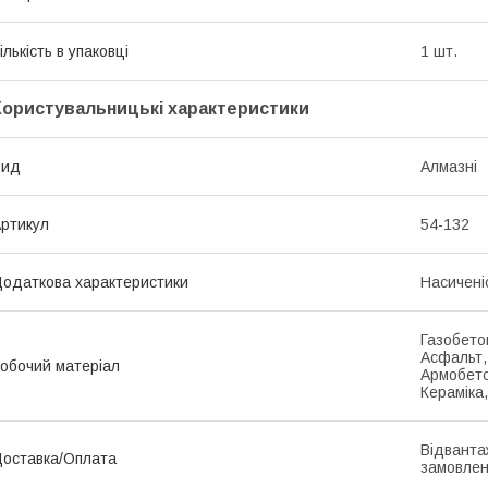
ількість в упаковці
1 шт.
Користувальницькі характеристики
Вид
Алмазні
ртикул
54-132
одаткова характеристики
Насичені
Газобетон
Асфальт,
обочий матеріал
Армобето
Кераміка,
Відванта
оставка/Оплата
замовлен