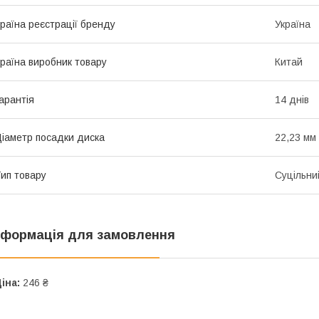
раїна реєстрації бренду
Україна
раїна виробник товару
Китай
арантія
14 днів
іаметр посадки диска
22,23 мм
ип товару
Суцільни
нформація для замовлення
іна:
246 ₴