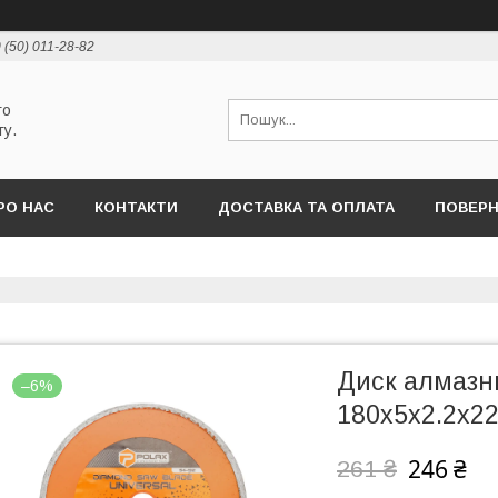
 (50) 011-28-82
го
ту.
РО НАС
КОНТАКТИ
ДОСТАВКА ТА ОПЛАТА
ПОВЕРН
Диск алмазн
–6%
180х5х2.2x22
246 ₴
261 ₴