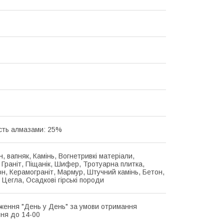
сть алмазами: 25%
, вапняк, Камінь, Вогнетривкі матеріали,
 Граніт, Піщанік, Шифер, Тротуарна плитка,
н, Керамограніт, Мармур, Штучний камінь, Бетон,
 Цегла, Осадкові гірські породи
ження "День у День" за умови отримання
ня до 14-00