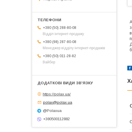
А
з
+380 (50) 288-80-08
в
Відділ інтернет-продажу
п
+380 (98) 287-80-08
Д
Менеджер відділу інтернет-продажів
б
+380 (50) 011-28-82
Вайбер
Х
https://polax.ua/
polax@polax.ua
@Polaxua
+380500112882