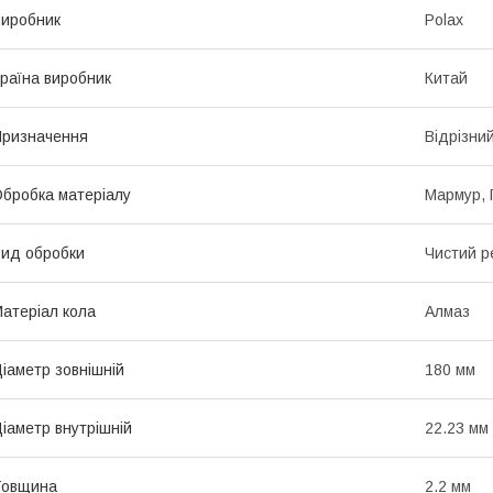
иробник
Polax
раїна виробник
Китай
ризначення
Відрізни
бробка матеріалу
Мармур, 
ид обробки
Чистий р
атеріал кола
Алмаз
іаметр зовнішній
180 мм
іаметр внутрішній
22.23 мм
Товщина
2.2 мм