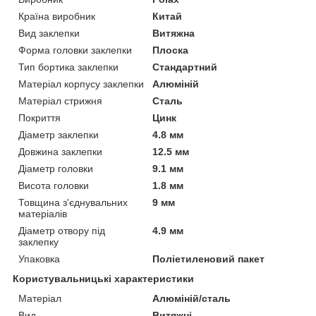
Країна виробник
Китай
Вид заклепки
Витяжна
Форма головки заклепки
Плоска
Тип бортика заклепки
Стандартний
Матеріал корпусу заклепки
Алюміній
Матеріал стрижня
Сталь
Покриття
Цинк
Діаметр заклепки
4.8 мм
Довжина заклепки
12.5 мм
Діаметр головки
9.1 мм
Висота головки
1.8 мм
Товщина з'єднувальних
9 мм
матеріалів
Діаметр отвору під
4.9 мм
заклепку
Упаковка
Поліетиленовий пакет
Користувальницькі характеристики
Матеріал
Алюміній/сталь
Вид
Витяжні