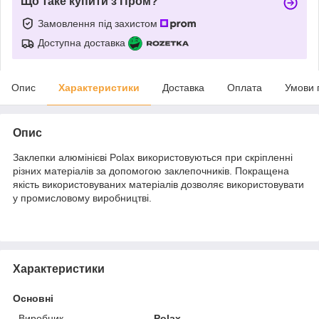
Що таке купити з Пром?
Замовлення під захистом
Доступна доставка
Опис
Характеристики
Доставка
Оплата
Умови 
Опис
Заклепки алюмінієві Polax використовуються при скріпленні
різних матеріалів за допомогою заклепочників. Покращена
якість використовуваних матеріалів дозволяє використовувати
у промисловому виробництві.
Характеристики
Основні
Виробник
Polax