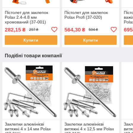
Пістолет для заклепок
Пістолет для заклепок
Піст
Polax 2.4-4.8 мм
Polax Profi (37-020)
важі
хромований (37-001)
Pola
282,15
564,30
695
₴
₴
297 ₴
594 ₴
Купити
Купити
Подібні товари компанії
Заклепки алюмінієві
Заклепки алюмінієві
Закл
витяжні 4 х 14 мм Polax
витяжні 4 х 12,5 мм Polax
витя