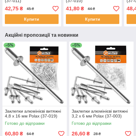
(37-011)
(37-010)
(37-
42,75
41,80
48,
₴
₴
45 ₴
44 ₴
Купити
Купити
Акційні пропозиції та новинки
–5%
–5%
Заклепки алюмінієві витяжні
Заклепки алюмінієві витяжні
4,8 х 16 мм Polax (37-019)
3,2 х 6 мм Polax (37-003)
Готово до відправки
Готово до відправки
60,80
26,60
₴
₴
64 ₴
28 ₴