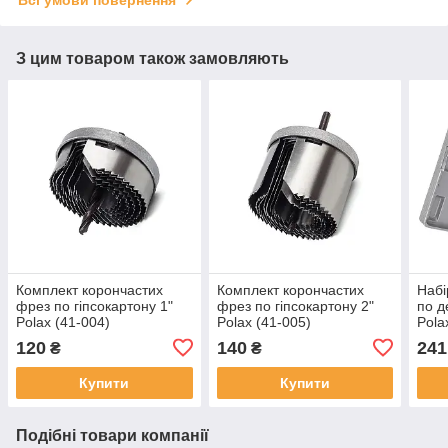
Всі умови повернення
З цим товаром також замовляють
Комплект корончастих
Комплект корончастих
Набі
фрез по гіпсокартону 1"
фрез по гіпсокартону 2"
по д
Polax (41-004)
Polax (41-005)
Pola
120
140
241
₴
₴
Купити
Купити
Подібні товари компанії