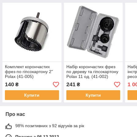
Комплект корончастих
Набір корончастих фрез
Набі
фрез по гіпсокартону 2"
по дереву та гіпсокартону
інст
Polax (41-005)
Polax 11 од. (41-002)
ресо
по д
140
241
1 0
₴
₴
(770
Купити
Купити
Про нас
98% позитивних з 92 відгуків за рік
Працює з 06.12.2012