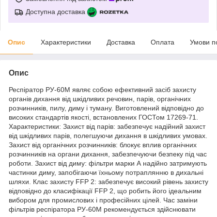
Доступна доставка
Опис
Характеристики
Доставка
Оплата
Умови п
Опис
Респіратор РУ-60М являє собою ефективний засіб захисту
органів дихання від шкідливих речовин, парів, органічних
розчинників, пилу, диму і туману. Виготовлений відповідно до
високих стандартів якості, встановлених ГОСТом 17269-71.
Характеристики: Захист від парів: забезпечує надійний захист
від шкідливих парів, полегшуючи дихання в шкідливих умовах.
Захист від органічних розчинників: блокує вплив органічних
розчинників на органи дихання, забезпечуючи безпеку під час
роботи. Захист від диму: фільтри марки А надійно затримують
частинки диму, запобігаючи їхньому потраплянню в дихальні
шляхи. Клас захисту FFP 2: забезпечує високий рівень захисту
відповідно до класифікації FFP 2, що робить його ідеальним
вибором для промислових і професійних цілей. Час заміни
фільтрів респіратора РУ-60М рекомендується здійснювати