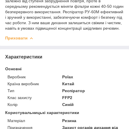
залежно від ступеня забруднення повітря, проте в
середньому рекомендується міняти фільтри кожні 40-50 годин
безперервного використання. Респіратор РУ-60М ефективний
і зручний у використанні, забезпечуючи комфорт і безпеку під
час роботи. З ним ваше дихання залишиться свіжим і чистим,
навіть в умовах підвищеної концентрації шкідливих речовин.
Приховати
Характеристики
Основні
Виробник
Polax
Країна виробник
Китай
Тип
Респіратор
Клас захисту
FFP2
Колір
Синій
Користувальницькі характеристики
Матеріал
Резина
Призначення
Захист органів дихання від