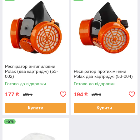
Респіратор антипиловий
Polax (два картриджі) (53-
Респіратор протихімічний
002)
Polax два картриджі (53-004)
Готово до відправки
Готово до відправки
177
194
₴
₴
188 ₴
206 ₴
Купити
Купити
–5%