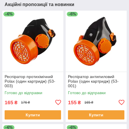
Акційні пропозиції та новинки
–6%
–6%
Респіратор протихімічний
Респіратор антипиловий
Polax (один картридж) (53-
Polax (один картридж) (53-
003)
001)
Готово до відправки
Готово до відправки
165
155
₴
₴
176 ₴
165 ₴
Купити
Купити
–6%
–6%