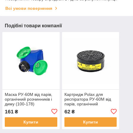
Всі умови повернення
Подібні товари компанії
Маска РУ-60М від парів,
Картридж Polax для
органічний розчинників і
респіратора РУ-60М від
диму (100-178)
парів, органічний
розчинників і диму (100-
161
62
₴
₴
179)
Купити
Купити