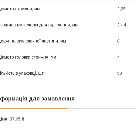
іаметр стрижня, мм
2,05
овщина матеріалів для скріплення, мм
2 - 4
овжина заклепочної частини, мм
8
іаметр головки стрижня, мм
4
ількість в упаковці, шт
50
нформація для замовлення
іна:
37,05 ₴