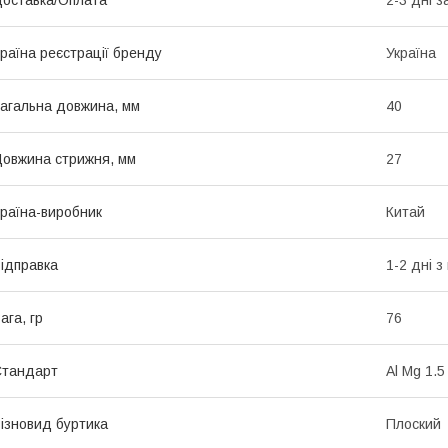
раїна реєстрації бренду
Україна
агальна довжина, мм
40
овжина стрижня, мм
27
раїна-виробник
Китай
ідправка
1-2 дні 
ага, гр
76
Стандарт
Al Mg 1.5
ізновид буртика
Плоский