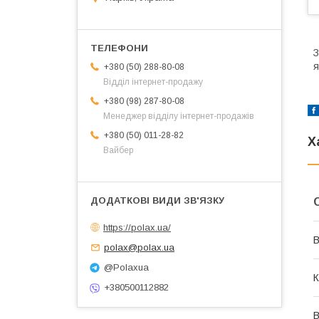
З
я
+380 (50) 288-80-08
Відділ інтернет-продажу
+380 (98) 287-80-08
Менеджер відділу інтернет-продажів
+380 (50) 011-28-82
Х
Вайбер
https://polax.ua/
В
polax@polax.ua
@Polaxua
К
+380500112882
В