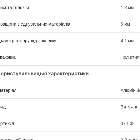
исота головки
1.3 мм
овщина з'єднувальних матеріалів
5 мм
іаметр отвору під заклепку
4.1 мм
паковка
Поліетил
Користувальницькі характеристики
атеріал
Алюміній
Вид
Витяжні
ртикул
37-008
оставка/Оплата
2-3 дні з