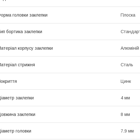
орма головки заклепки
Плоска
ип бортика заклепки
Стандар
атеріал корпусу заклепки
Алюміній
атеріал стрижня
Сталь
окриття
Цинк
іаметр заклепки
4 мм
овжина заклепки
8 мм
іаметр головки
7.9 мм