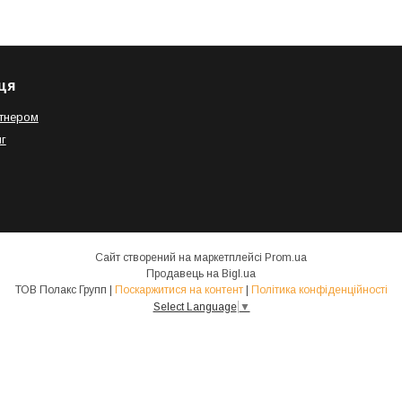
ця
тнером
г
Сайт створений на маркетплейсі
Prom.ua
Продавець на Bigl.ua
ТОВ Полакс Групп |
Поскаржитися на контент
|
Політика конфіденційності
Select Language
▼