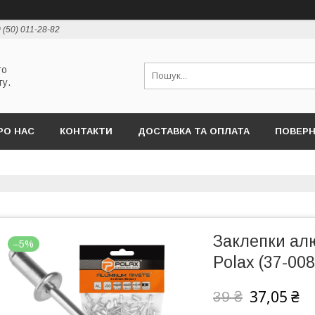
 (50) 011-28-82
го
ту.
РО НАС
КОНТАКТИ
ДОСТАВКА ТА ОПЛАТА
ПОВЕРН
Заклепки алю
–5%
Polax (37-008
37,05 ₴
39 ₴