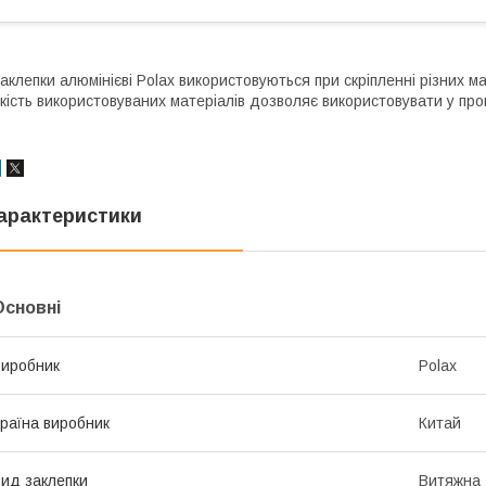
аклепки алюмінієві Polax використовуються при скріпленні різних 
кість використовуваних матеріалів дозволяє використовувати у пр
арактеристики
Основні
иробник
Polax
раїна виробник
Китай
ид заклепки
Витяжна