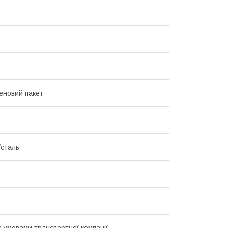
еновий пакет
/сталь
а умовами транспортної компанії