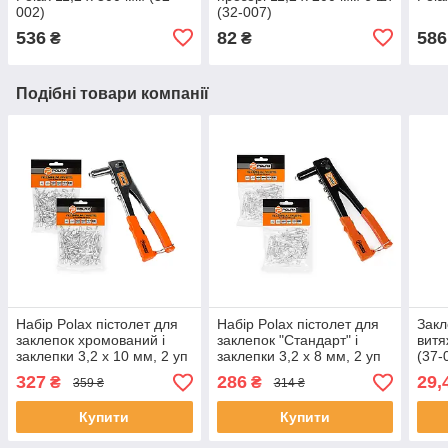
002)
(32-007)
536
82
586
₴
₴
Подібні товари компанії
Набір Polax пістолет для
Набір Polax пістолет для
Закл
заклепок хромований і
заклепок "Стандарт" і
витя
заклепки 3,2 х 10 мм, 2 уп
заклепки 3,2 х 8 мм, 2 уп
(37-
(337-01)
(337-03)
327
286
29,
₴
₴
359 ₴
314 ₴
Купити
Купити