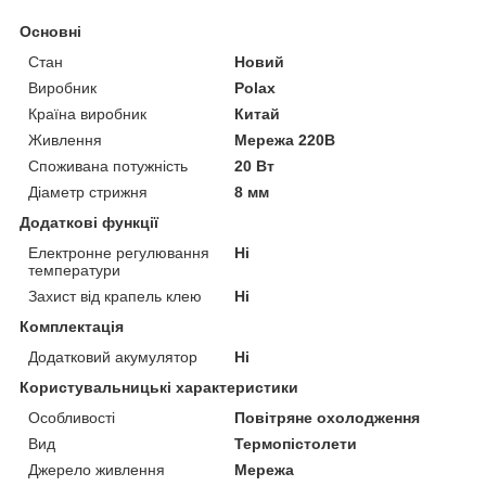
Основні
Стан
Новий
Виробник
Polax
Країна виробник
Китай
Живлення
Мережа 220В
Споживана потужність
20 Вт
Діаметр стрижня
8 мм
Додаткові функції
Електронне регулювання
Ні
температури
Захист від крапель клею
Ні
Комплектація
Додатковий акумулятор
Ні
Користувальницькі характеристики
Особливості
Повітряне охолодження
Вид
Термопістолети
Джерело живлення
Мережа