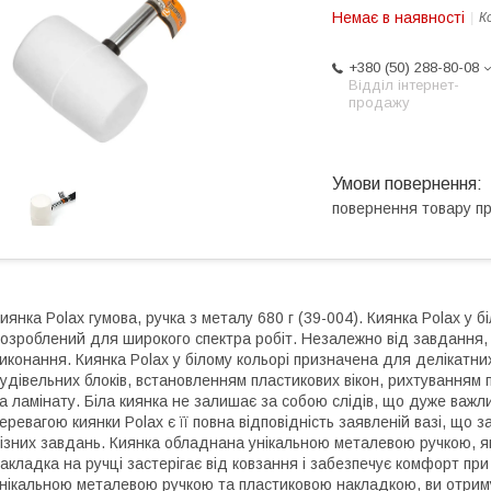
Немає в наявності
К
+380 (50) 288-80-08
Відділ інтернет-
продажу
повернення товару п
иянка Polax гумова, ручка з металу 680 г (39-004). Киянка Polax у б
озроблений для широкого спектра робіт. Незалежно від завдання,
иконання. Киянка Polax у білому кольорі призначена для делікатн
удівельних блоків, встановленням пластикових вікон, рихтуванням 
а ламінату. Біла киянка не залишає за собою слідів, що дуже важл
еревагою киянки Polax є її повна відповідність заявленій вазі, що з
ізних завдань. Киянка обладнана унікальною металевою ручкою, як
акладка на ручці застерігає від ковзання і забезпечує комфорт при 
нікальною металевою ручкою та пластиковою накладкою, ви отриму