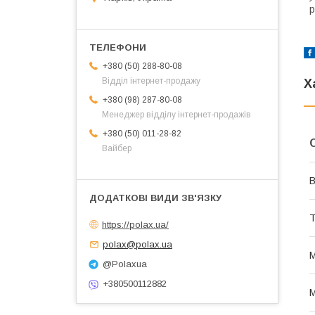
р
+380 (50) 288-80-08
Відділ інтернет-продажу
Х
+380 (98) 287-80-08
Менеджер відділу інтернет-продажів
+380 (50) 011-28-82
Вайбер
В
Т
https://polax.ua/
polax@polax.ua
М
@Polaxua
+380500112882
М