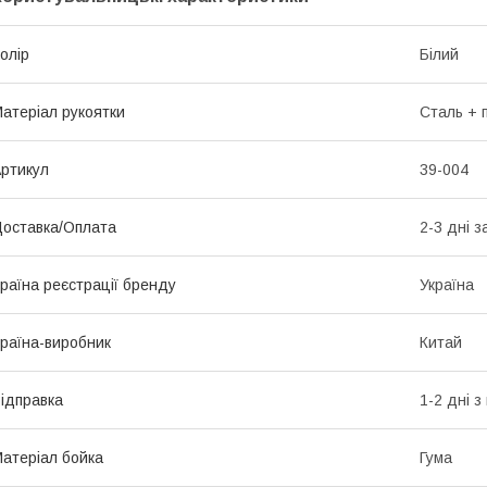
олір
Білий
атеріал рукоятки
Сталь + 
ртикул
39-004
оставка/Оплата
2-3 дні з
раїна реєстрації бренду
Україна
раїна-виробник
Китай
ідправка
1-2 дні 
атеріал бойка
Гума