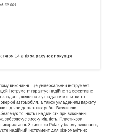
од:
39-004
ротягом 14 днів
за рахунок покупця
ілому виконанні - це універсальний інструмент,
 цей інструмент гарантує надійне та ефективне
их завдань, включно з укладанням плитки та
поверхні автомобіля, а також укладанням паркету
иво під час делікатних робіт. Важливою
абезпечує точність і надійність при виконанні
а забезпечує високу міцність. Пластикова
використанні. З киянкою Polax у білому виконанні,
єте надійний інструмент для різноманітних