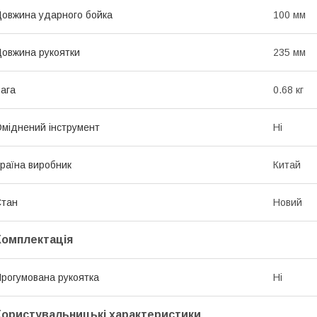
овжина ударного бойка
100 мм
овжина рукоятки
235 мм
ага
0.68 кг
міднений інструмент
Ні
раїна виробник
Китай
Стан
Новий
Комплектація
рогумована рукоятка
Ні
Користувальницькі характеристики