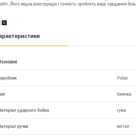
обіт. Його міцна конструкція і точність зроблять ваші завдання б
арактеристики
Основні
иробник
Polax
ип
Киянка
атеріал ударного бойка
гума
атеріал ручки
метал