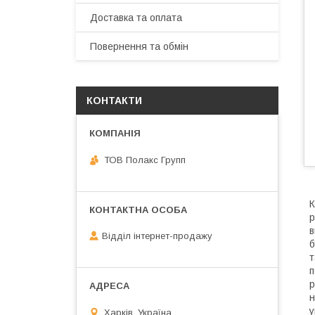
Доставка та оплата
Повернення та обмін
КОНТАКТИ
ТОВ Полакс Групп
К
р
в
Відділ інтернет-продажу
б
т
п
р
н
у
Харків, Україна