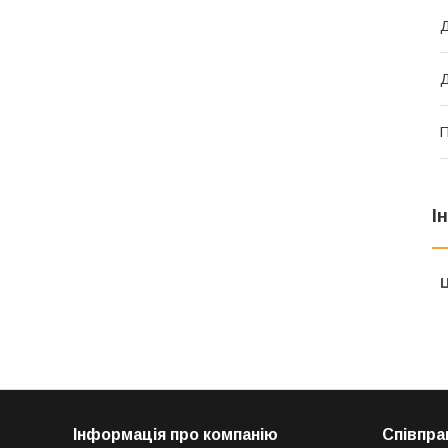
Д
Д
П
І
Ц
Інформація про компанію
Співпра