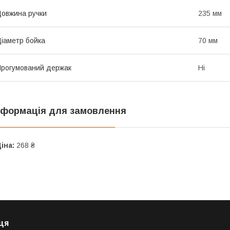
овжина ручки
235 мм
іаметр бойка
70 мм
рогумований держак
Ні
нформація для замовлення
іна:
268 ₴
ця