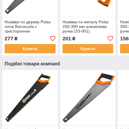
Ножівка по дереву Polax
Ножівка по металу Polax
Ножі
пила Barracuda c
250-300 мм алюмінієва
300-
тристороннім
ручка (33-001)
ручк
заточуванням 450 мм (47-
277
201
156
₴
₴
002)
Купити
Купити
Подібні товари компанії