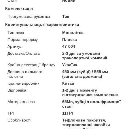
Стан
Новий
Комплектація
Прогумована рукоятка
Так
Користувальницькі характеристики
Тип леза
Монолітне
Форма перерізу
Плоска
Артикул
47-004
Доставка/Оплата
2-3 дні за умовами
транспортної компанії
Країна реєстрації бренду
Україна
Довжина пильного
450 мм (зубці) / 555 мм
полотна
(загальна довжина)
Країна-виробник
Китай
Відправка
1-2 дні з моменту
підтвердження замовлення
Матеріал леза
65Mn, зубці з вольфрамової
сталі
TPI
11TPI
Особливості
Тефлонове покриття,
твердосплавні напайки