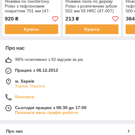
Ножівка по пінобетону
Ножівка пила по дереву
Ножі
Polax з тефлоновим
Polax з розпеченим зубом
теф
покриттям 701 мм (47-
502 мм 55 HRC (47-007)
500 
008)
920
213
364
₴
₴
Купити
Купити
Про нас
98% позитивних з 92 відгуків за рік
Працює з 06.12.2012
м. Харків
Харків, Україна
Контакти
Сьогодні працює з 08:30 до 17:00
Показати весь графік роботи
Про нас