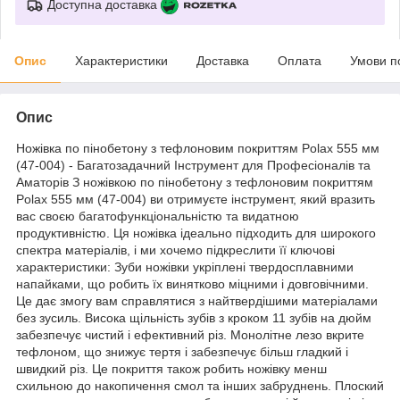
Доступна доставка
Опис
Характеристики
Доставка
Оплата
Умови п
Опис
Ножівка по пінобетону з тефлоновим покриттям Polax 555 мм
(47-004) - Багатозадачний Інструмент для Професіоналів та
Аматорів З ножівкою по пінобетону з тефлоновим покриттям
Polax 555 мм (47-004) ви отримуєте інструмент, який вразить
вас своєю багатофункціональністю та видатною
продуктивністю. Ця ножівка ідеально підходить для широкого
спектра матеріалів, і ми хочемо підкреслити її ключові
характеристики: Зуби ножівки укріплені твердосплавними
напайками, що робить їх винятково міцними і довговічними.
Це дає змогу вам справлятися з найтвердішими матеріалами
без зусиль. Висока щільність зубів з кроком 11 зубів на дюйм
забезпечує чистий і ефективний різ. Монолітне лезо вкрите
тефлоном, що знижує тертя і забезпечує більш гладкий і
швидкий різ. Це покриття також робить ножівку менш
схильною до накопичення смол та інших забруднень. Плоский