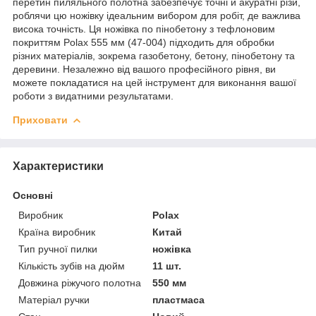
перетин пиляльного полотна забезпечує точні й акуратні різи,
роблячи цю ножівку ідеальним вибором для робіт, де важлива
висока точність. Ця ножівка по пінобетону з тефлоновим
покриттям Polax 555 мм (47-004) підходить для обробки
різних матеріалів, зокрема газобетону, бетону, пінобетону та
деревини. Незалежно від вашого професійного рівня, ви
можете покладатися на цей інструмент для виконання вашої
роботи з видатними результатами.
Приховати
Характеристики
Основні
Виробник
Polax
Країна виробник
Китай
Тип ручної пилки
ножівка
Кількість зубів на дюйм
11 шт.
Довжина ріжучого полотна
550 мм
Матеріал ручки
пластмаса