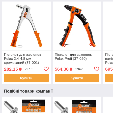
Пістолет для заклепок
Пістолет для заклепок
Піст
Polax 2.4-4.8 мм
Polax Profi (37-020)
важі
хромований (37-001)
Pola
282,15
564,30
695
₴
₴
297 ₴
594 ₴
Купити
Купити
Подібні товари компанії