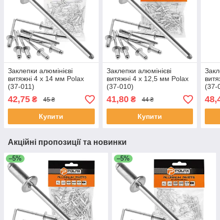
Заклепки алюмінієві
Заклепки алюмінієві
Закл
витяжні 4 х 14 мм Polax
витяжні 4 х 12,5 мм Polax
витя
(37-011)
(37-010)
(37-
42,75
41,80
48,
₴
₴
45 ₴
44 ₴
Купити
Купити
Акційні пропозиції та новинки
–5%
–5%