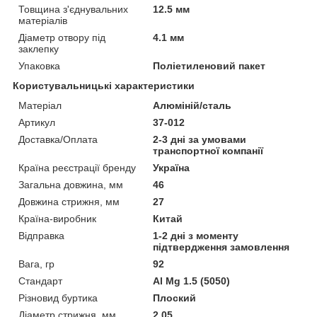
Товщина з'єднувальних
12.5 мм
матеріалів
Діаметр отвору під
4.1 мм
заклепку
Упаковка
Поліетиленовий пакет
Користувальницькі характеристики
Матеріал
Алюміній/сталь
Артикул
37-012
Доставка/Оплата
2-3 дні за умовами
транспортної компанії
Країна реєстрації бренду
Україна
Загальна довжина, мм
46
Довжина стрижня, мм
27
Країна-виробник
Китай
Відправка
1-2 дні з моменту
підтвердження замовлення
Вага, гр
92
Стандарт
Al Mg 1.5 (5050)
Різновид буртика
Плоский
Діаметр стрижня, мм
2,05