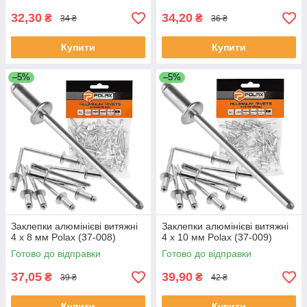
32,30
34,20
₴
₴
34 ₴
36 ₴
Купити
Купити
–5%
–5%
Заклепки алюмінієві витяжні
Заклепки алюмінієві витяжні
4 х 8 мм Polax (37-008)
4 х 10 мм Polax (37-009)
Готово до відправки
Готово до відправки
37,05
39,90
₴
₴
39 ₴
42 ₴
Купити
Купити