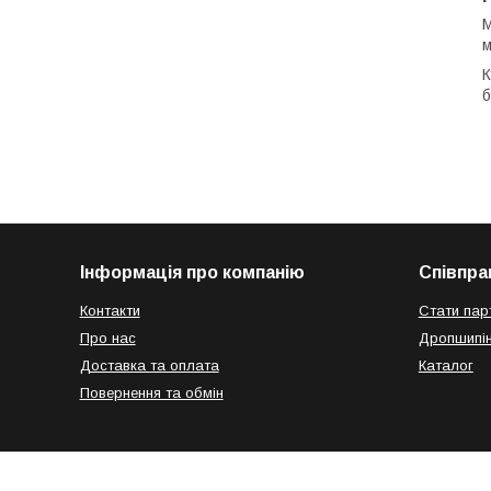
М
м
К
б
Інформація про компанію
Співпра
Контакти
Стати пар
Про нас
Дропшипін
Доставка та оплата
Каталог
Повернення та обмін