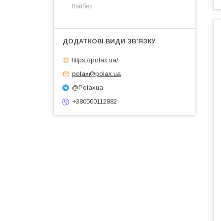
Вайбер
https://polax.ua/
polax@polax.ua
@Polaxua
+380500112882