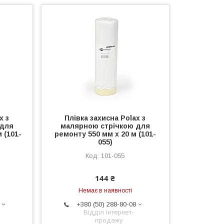
x з
Плівка захисна Polax з
 для
малярною стрічкою для
 (101-
ремонту 550 мм х 20 м (101-
055)
101-055
144 ₴
Немає в наявності
+380 (50) 288-80-08
Відділ інтернет-
продажу