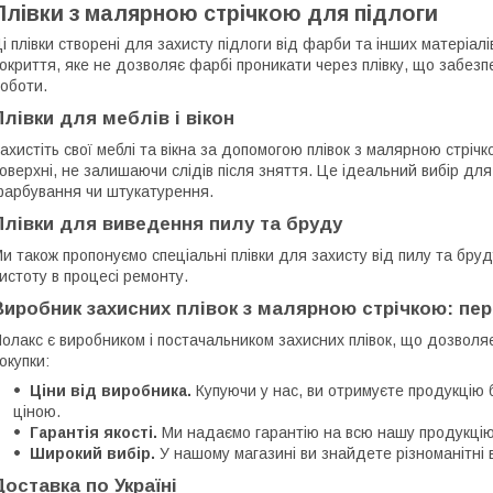
Плівки з малярною стрічкою для підлоги
і плівки створені для захисту підлоги від фарби та інших матеріал
окриття, яке не дозволяє фарбі проникати через плівку, що забезпеч
оботи.
Плівки для меблів і вікон
ахистіть свої меблі та вікна за допомогою плівок з малярною стрі
оверхні, не залишаючи слідів після зняття. Це ідеальний вибір для
арбування чи штукатурення.
Плівки для виведення пилу та бруду
и також пропонуємо спеціальні плівки для захисту від пилу та бруд
истоту в процесі ремонту.
Виробник захисних плівок з малярною стрічкою: пер
олакс є виробником і постачальником захисних плівок, що дозволя
окупки:
Ціни від виробника.
Купуючи у нас, ви отримуєте продукцію
ціною.
Гарантія якості.
Ми надаємо гарантію на всю нашу продукцію т
Широкий вибір.
У нашому магазині ви знайдете різноманітні ва
Доставка по Україні