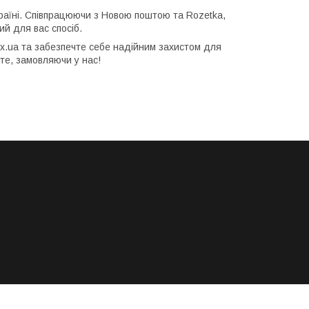
раїні. Співпрацюючи з Новою поштою та Rozetka,
й для вас спосіб.
lax.ua та забезпечте себе надійним захистом для
єте, замовляючи у нас!