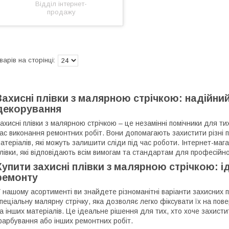
Відділ інтернет-
продажу
Захисні плівки з малярною стрічкою: надійний
декорування
ахисні плівки з малярною стрічкою – це незамінні помічники для тих
ас виконання ремонтних робіт. Вони допомагають захистити різні 
атеріалів, які можуть залишити сліди під час роботи. Інтернет-мага
лівки, які відповідають всім вимогам та стандартам для професійн
Купити захисні плівки з малярною стрічкою: 
ремонту
 нашому асортименті ви знайдете різноманітні варіанти захисних пл
пеціальну малярну стрічку, яка дозволяє легко фіксувати їх на по
а інших матеріалів. Це ідеальне рішення для тих, хто хоче захистити
арбування або інших ремонтних робіт.