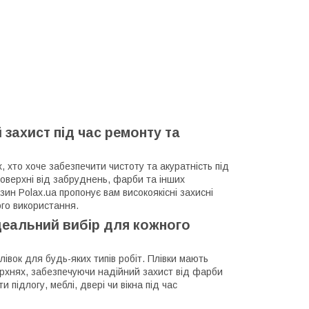
 захист під час ремонту та
, хто хоче забезпечити чистоту та акуратність під
поверхні від забруднень, фарби та інших
зин Polax.ua пропонує вам високоякісні захисні
ого використання.
ідеальний вибір для кожного
івок для будь-яких типів робіт. Плівки мають
верхнях, забезпечуючи надійний захист від фарби
 підлогу, меблі, двері чи вікна під час