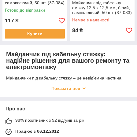
самоклеючий, 50 шт. (37-084)
Майданчик під кабельну
стяжку 12,5 х 12,5 мм, білий,
Готово до відправки
самоклеючий, 50 шт. (37-083)
117
Немає в наявності
₴
84
₴
Купити
Майданчик під кабельну стяжку:
надійне рішення для вашого ремонту та
електромонтажу
Майданчики під кабельну стяжку – це невід'ємна частина
організації електричних систем у будівлях. Вони
Показати все
забезпечують зручність прокладання кабелів та надають
можливість для їх захисту від механічних пошкоджень. На
нашому сайті ви знайдете різноманітні майданчики, які
відповідають всім сучасним стандартам якості та безпеки.
Про нас
Вибір правильного майданчика під кабельну стяжку залежить
від специфіки вашого проєкту, будь то великий будівельний
98% позитивних з 92 відгуків за рік
об'єкт або невеликий ремонт.
Працює з 06.12.2012
Купити майданчик під кабельну стяжку: