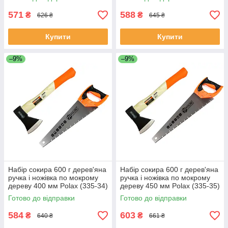
571
588
₴
₴
626 ₴
645 ₴
Купити
Купити
–9%
–9%
Набір сокира 600 г дерев'яна
Набір сокира 600 г дерев'яна
ручка і ножівка по мокрому
ручка і ножівка по мокрому
дереву 400 мм Polax (335-34)
дереву 450 мм Polax (335-35)
Готово до відправки
Готово до відправки
584
603
₴
₴
640 ₴
661 ₴