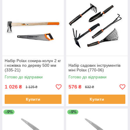
Набір Polax сокира-колун 2 кг
і ножівка по дереву 500 мм
Набір садових інструментів
(335-21)
міні Polax (770-06)
Готово до відправки
Готово до відправки
1 026
576
₴
₴
1 125 ₴
632 ₴
Купити
Купити
–9%
–9%