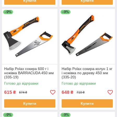
Купити
Купити
–9%
–9%
Набір Polax сокира 600 г і
Набір Polax сокира-колун 1 кг
ножівка BARRACUDA 450 мм
і ножівка по дереву 450 мм
(335-19)
(335-20)
Готово до відправки
Готово до відправки
615
648
₴
₴
674 ₴
710 ₴
Купити
Купити
–9%
–9%