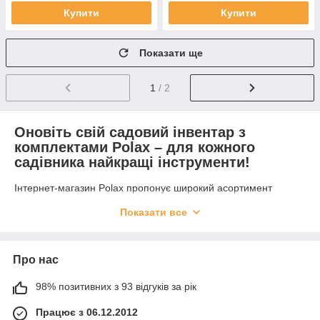
Купити
Купити
Показати ще
1
/ 2
Оновіть свій садовий інвентар з
комплектами Polax – для кожного
садівника найкращі інструменти!
Інтернет-магазин Polax пропонує широкий асортимент
садових наборів, що ідеально підходять для будь-яких робіт
Показати все
на дачі чи в саду. У нашому каталозі ви знайдете все
необхідне для догляду за територією – від секаторів до лопат,
а також спеціальні набори, які зроблять процес садівництва
ще більш приємним і ефективним. Ми гарантуємо високу
Про нас
якість, надійність і довговічність кожного товару, що надає
максимальний комфорт при використанні.
98% позитивних з 93 відгуків за рік
Купити садовий набір Polax: якість, на
Працює з 06.12.2012
яку можна покластися