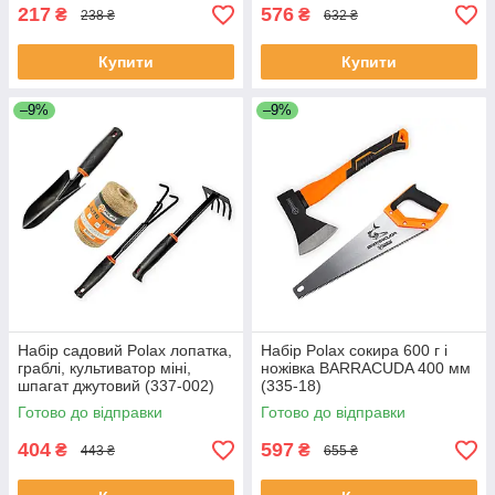
217
576
₴
₴
238 ₴
632 ₴
Купити
Купити
–9%
–9%
Набір садовий Polax лопатка,
Набір Polax сокира 600 г і
граблі, культиватор міні,
ножівка BARRACUDA 400 мм
шпагат джутовий (337-002)
(335-18)
Готово до відправки
Готово до відправки
404
597
₴
₴
443 ₴
655 ₴