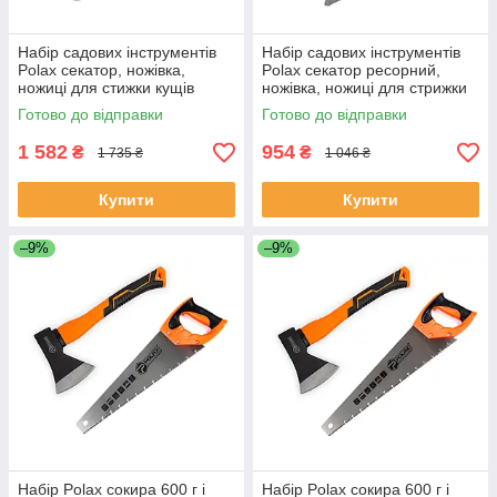
Набір садових інструментів
Набір садових інструментів
Polax секатор, ножівка,
Polax секатор ресорний,
ножиці для стижки кущів
ножівка, ножиці для стрижки
(770-11)
кущів (770-12)
Готово до відправки
Готово до відправки
1 582
954
₴
₴
1 735 ₴
1 046 ₴
Купити
Купити
–9%
–9%
Набір Polax сокира 600 г і
Набір Polax сокира 600 г і