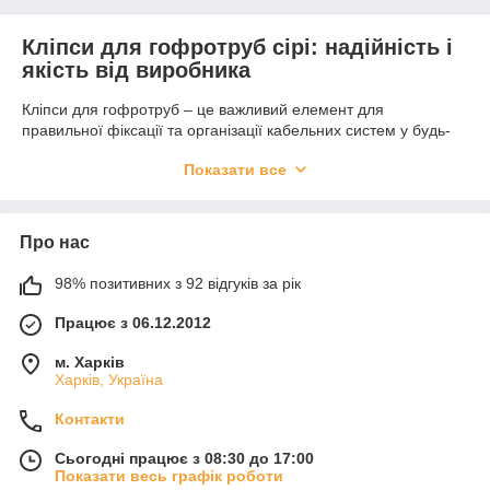
Кліпси для гофротруб сірі: надійність і
якість від виробника
Кліпси для гофротруб – це важливий елемент для
правильної фіксації та організації кабельних систем у будь-
яких будівельних і ремонтних роботах. Вони гарантують
Показати все
надійне з'єднання та захист ваших проводів, забезпечуючи
безпеку та зручність у експлуатації. Наш інтернет-магазин
пропонує сірі кліпси для гофротруб, які відповідають
сучасним стандартам якості, ідеально підходять для
Про нас
використання в різних сферах, від побутового ремонту до
професійних інсталяцій.
98% позитивних з 92 відгуків за рік
Купити кліпси для гофротруб: надійне
Працює з 06.12.2012
рішення для будь-яких потреб
м. Харків
У нашому асортименті ви знайдете кліпси для гофротруб, які
Харків, Україна
задовольнять всі ваші вимоги. Ми пропонуємо продукцію
високої якості за доступними цінами. Наші кліпси легко
Контакти
монтуються і забезпечують надійну фіксацію, що робить їх
ідеальним вибором для будь-яких робіт.
Сьогодні працює з 08:30 до 17:00
Показати весь графік роботи
Гарантія якості та вигідні умови покупки