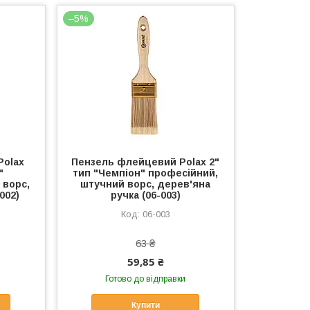
–5%
Polax
Пензель флейцевий Polax 2"
"
тип "Чемпіон" професійний,
 ворс,
штучний ворс, дерев'яна
002)
ручка (06-003)
06-003
63 ₴
59,85 ₴
Готово до відправки
Купити