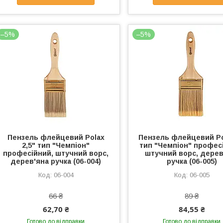
–5%
–5%
Пензель флейцевий Polax
Пензель флейцевий Po
2,5" тип "Чемпіон"
тип "Чемпіон" профес
професійний, штучний ворс,
штучний ворс, дерев
дерев'яна ручка (06-004)
ручка (06-005)
06-004
06-005
66 ₴
89 ₴
62,70 ₴
84,55 ₴
Готово до відправки
Готово до відправки