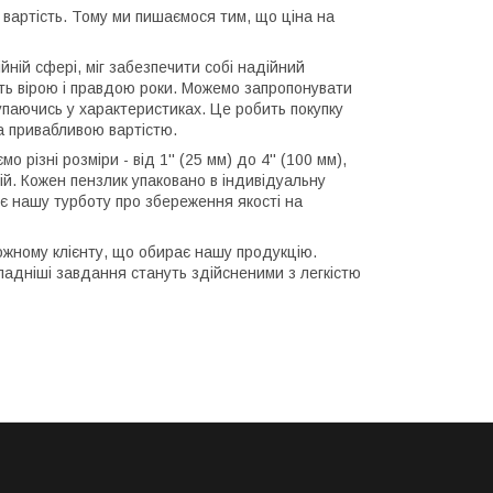
 вартість. Тому ми пишаємося тим, що ціна на
йній сфері, міг забезпечити собі надійний
ть вірою і правдою роки. Можемо запропонувати
упаючись у характеристиках. Це робить покупку
а привабливою вартістю.
різні розміри - від 1'' (25 мм) до 4'' (100 мм),
й. Кожен пензлик упаковано в індивідуальну
є нашу турботу про збереження якості на
кожному клієнту, що обирає нашу продукцію.
кладніші завдання стануть здійсненими з легкістю