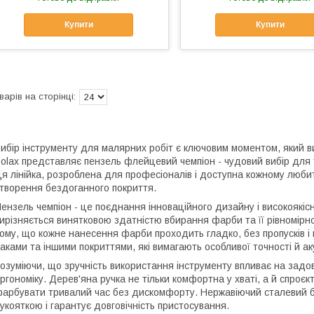
Купити
Купити
ибір інструменту для малярних робіт є ключовим моментом, який ви
olax представляє пензель флейцевий чемпіон - чудовий вибір для т
я лінійка, розроблена для професіоналів і доступна кожному любит
творення бездоганного покриття.
ензель чемпіон - це поєднання інноваційного дизайну і високоякіс
ирізняється винятковою здатністю вбирання фарби та її рівномірн
ому, що кожне нанесення фарби проходить гладко, без пропусків і 
аками та іншими покриттями, які вимагають особливої точності й ак
озуміючи, що зручність використання інструменту впливає на задов
ргономіку. Дерев'яна ручка не тільки комфортна у хваті, а й спроє
арбувати тривалий час без дискомфорту. Нержавіючий сталевий б
укояткою і гарантує довговічність пристосування.