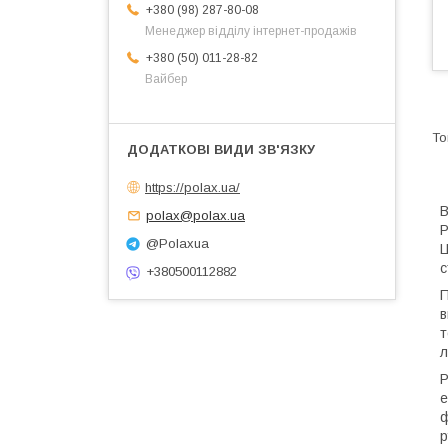
+380 (98) 287-80-08
Менеджер відділу інтернет-продажів
+380 (50) 011-28-82
Вайбер
https://polax.ua/
В
polax@polax.ua
P
@Polaxua
Ц
с
+380500112882
П
в
т
л
Р
е
ф
р