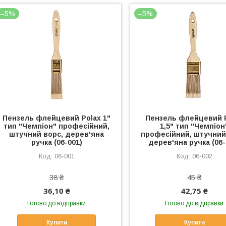
–5%
–5%
Пензель флейцевий Polax 1"
Пензель флейцевий 
тип "Чемпіон" професійний,
1,5" тип "Чемпіон
штучний ворс, дерев'яна
професійний, штучний
ручка (06-001)
дерев'яна ручка (06-
06-001
06-002
38 ₴
45 ₴
36,10 ₴
42,75 ₴
Готово до відправки
Готово до відправки
Купити
Купити