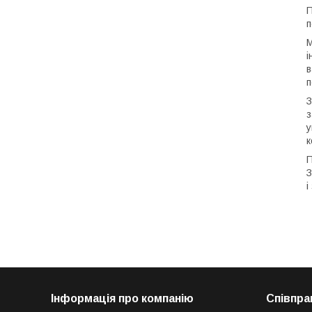
П
п
М
і
в
п
З
з
у
к
П
З
і
Інформація про компанію
Співпра