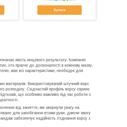
Купити
значає якість кінцевого результату. Компанія
их, хто прагне до досконалості в кожному мазку.
елю, має всі характеристики, необхідні для
них матеріалів. Використовуваний штучний ворс
ого розподілу. Східчастий профіль ворсу сприяє
підтьоків, що особливо важливо під час роботи з
уратності.
олення від заняття, ми звернули увагу на
ктоване для запобігання втоми руки, даючи змогу
андаж забезпечує надійність з'єднання ворсу з