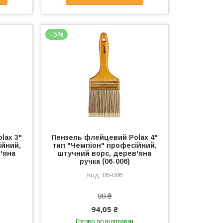
–5%
lax 3"
Пензель флейцевий Polax 4"
ійний,
тип "Чемпіон" професійний,
'яна
штучний ворс, дерев'яна
ручка (06-006)
06-006
99 ₴
94,05 ₴
Готово до відправки