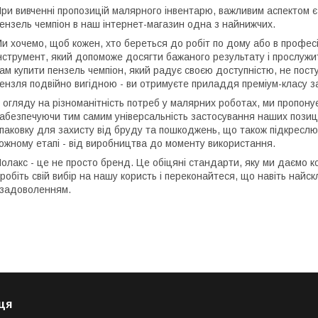
ри вивченні пропозицій малярного інвентарю, важливим аспектом є
ензель чемпіон в наш інтернет-магазин одна з найнижчих.
и хочемо, щоб кожен, хто береться до робіт по дому або в професі
нструмент, який допоможе досягти бажаного результату і прослужи
ам купити пензель чемпіон, який радує своєю доступністю, не пост
ензля подвійно вигідною - ви отримуєте приладдя преміум-класу з
 огляду на різноманітність потреб у малярних роботах, ми пропонуємо 
абезпечуючи тим самим універсальність застосування наших позиці
паковку для захисту від бруду та пошкоджень, що також підкреслю
ожному етапі - від виробництва до моменту використання.
олакс - це не просто бренд. Це обіцяні стандарти, яку ми даємо 
робіть свій вибір на нашу користь і переконайтеся, що навіть найс
 задоволенням.
ця