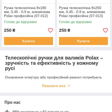
Ручка телескопічна 8х180
Ручка телескопічна 8х250
мм, 0,45 - 0,9 м, алюмінієва
мм, 0,45 - 0,9 м, алюмінієва
Polax професійна (07-012)
Polax професійна (07-013)
Готово до відправки
Готово до відправки
250
250
₴
₴
Купити
Купити
Телескопічні ручки для валиків Polax –
зручність та ефективність у кожному
русі
Оновлення інтер'єру або професійний ремонт потребують
якісних інструментів, що забезпечують зручність і точність у
Показати все
роботі.
Телескопічні ручки для валиків
від Polax – це
ідеальне рішення для малярних робіт на висоті, що дозволяє
забути про драбини та неприємні навантаження на спину.
Наші ручки допоможуть рівномірно наносити фарбу навіть у
Про нас
важкодоступних місцях, забезпечуючи бездоганний результат.
98% позитивних з 92 відгуків за рік