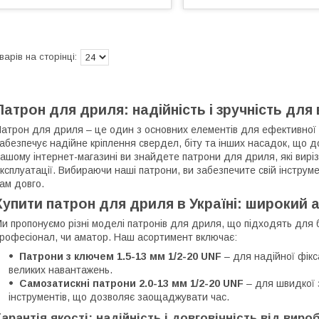
Патрон для дриля: надійність і зручність для
атрон для дриля – це один з основних елементів для ефективної 
абезпечує надійне кріплення свердел, біту та інших насадок, що д
ашому інтернет-магазині ви знайдете патрони для дриля, які виріз
ксплуатації. Вибираючи наші патрони, ви забезпечите свій інстру
ам довго.
Купити патрон для дриля в Україні: широкий а
и пропонуємо різні моделі патронів для дриля, що підходять для б
рофесіонал, чи аматор. Наш асортимент включає:
Патрони з ключем 1.5-13 мм 1/2-20 UNF
– для надійної фікса
великих навантажень.
Самозатискні патрони 2.0-13 мм 1/2-20 UNF
– для швидкої 
інструментів, що дозволяє заощаджувати час.
Гарантія якості: надійність і довговічність від виро