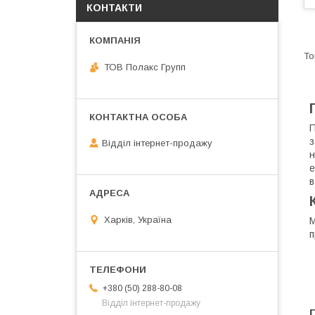
КОНТАКТИ
ТОВ Полакс Групп
П
з
Відділ інтернет-продажу
н
е
в
Харків, Україна
М
п
+380 (50) 288-80-08
Відділ інтернет-продажу