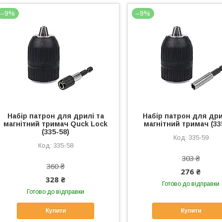
–9%
–9%
Набір патрон для дрилі та
Набір патрон для дри
магнітний тримач Quck Lock
магнітний тримач (33
(335-58)
335-59
335-58
303 ₴
360 ₴
276 ₴
328 ₴
Готово до відправки
Готово до відправки
Купити
Купити