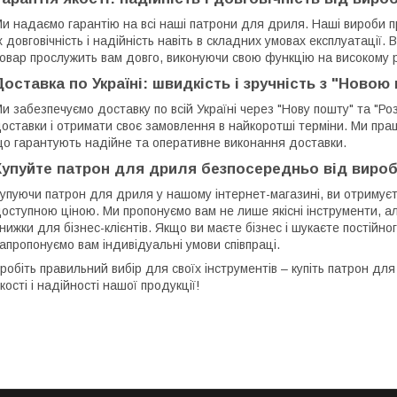
и надаємо гарантію на всі наші патрони для дриля. Наші вироби п
х довговічність і надійність навіть в складних умовах експлуатації
овар прослужить вам довго, виконуючи свою функцію на високому рі
Доставка по Україні: швидкість і зручність з "Ново
и забезпечуємо доставку по всій Україні через "Нову пошту" та "Ро
оставки і отримати своє замовлення в найкоротші терміни. Ми пр
о гарантують надійне та оперативне виконання доставки.
Купуйте патрон для дриля безпосередньо від виро
упуючи патрон для дриля у нашому інтернет-магазині, ви отримує
оступною ціною. Ми пропонуємо вам не лише якісні інструменти, ал
нижки для бізнес-клієнтів. Якщо ви маєте бізнес і шукаєте постійно
апропонуємо вам індивідуальні умови співпраці.
робіть правильний вибір для своїх інструментів – купіть патрон дл
кості і надійності нашої продукції!