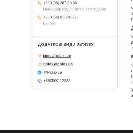
+380 (98) 287-80-08
М
Менеджер відділу інтернет-продажів
ї
+380 (50) 011-28-82
т
Вайбер
М
д
щ
https://polax.ua/
polax@polax.ua
К
д
@Polaxua
з
+380500112882
з
З
я