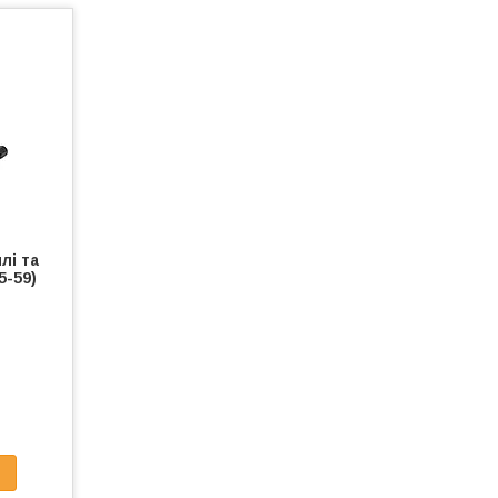
лі та
5-59)