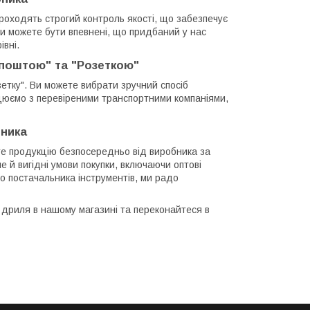
роходять строгий контроль якості, що забезпечує
. Ви можете бути впевнені, що придбаний у нас
вні.
ю поштою" та "Розеткою"
зетку". Ви можете вибрати зручний спосіб
ацюємо з перевіреними транспортними компаніями,
бника
те продукцію безпосередньо від виробника за
е й вигідні умови покупки, включаючи оптові
го постачальника інструментів, ми радо
я дриля в нашому магазині та переконайтеся в