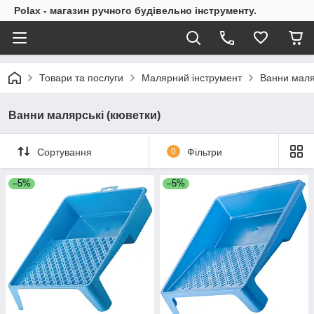
Polax - магазин ручного будівельно інструменту.
Товари та послуги
Малярний інструмент
Ванни маля
Ванни малярські (кюветки)
Сортування
0
Фільтри
–5%
–5%